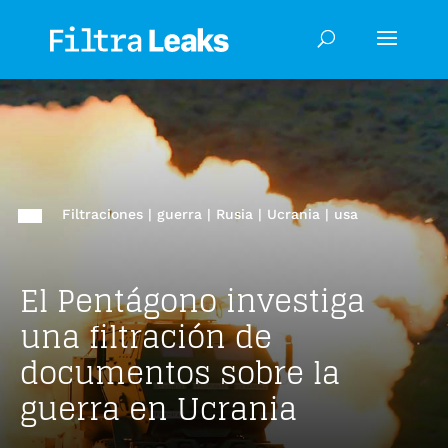
Filtraciones
|
guerra
|
Rusia
|
Ucrania
|
usa
El Pentágono investiga
una filtración de
documentos sobre la
guerra en Ucrania