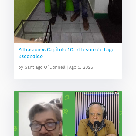
Filtraciones Capítulo 1O: el tesoro de Lago
Escondido
by
Santiago O´Donnell
|
Ago 5, 2026