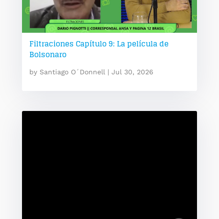
Filtraciones Capítulo 9: La película de
Bolsonaro
by
Santiago O´Donnell
|
Jul 30, 2026