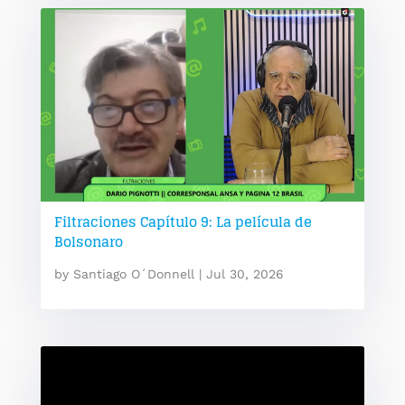
Filtraciones Capítulo 9: La película de
Bolsonaro
by
Santiago O´Donnell
|
Jul 30, 2026