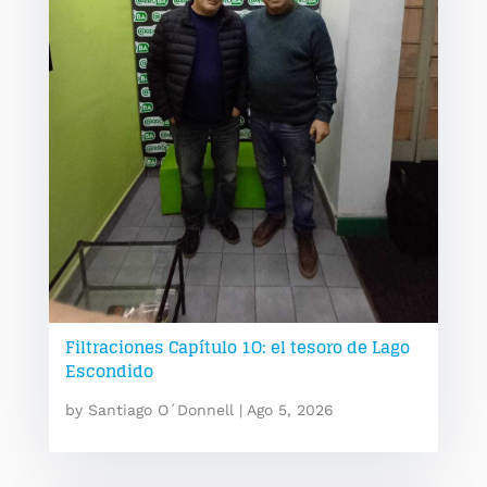
Filtraciones Capítulo 1O: el tesoro de Lago
Escondido
by
Santiago O´Donnell
|
Ago 5, 2026