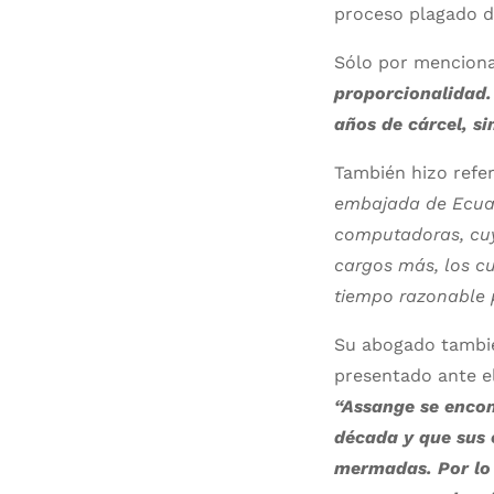
proceso plagado de
Sólo por menciona
proporcionalidad.
años de cárcel, s
También hizo refe
embajada de Ecuad
computadoras, cuy
cargos más, los cu
tiempo razonable
Su abogado también
presentado ante 
“Assange se encon
década y que sus 
mermadas. Por lo 