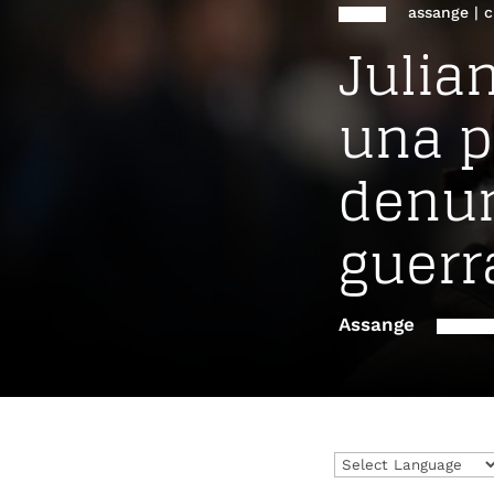
assange
|
c
Julia
una p
denun
guerr
Assange