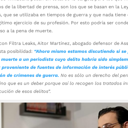
 de la libertad de prensa, son los que se basan en la Le
, que se utilizaba en tiempos de guerra y que nada tiene
egítimo ejercicio de su profesión. Por esto podría ser cond
uso a la pena de muerte.
con Filtra Leaks, Aitor Martínez, abogado defensor de As
ta posibilidad:
“Ahora mismo estamos discutiendo si se 
e muerte a un periodista cuyo delito habría sido simplem
 proveniente de fuentes de información de interés públ
ión de crímenes de guerra.
No es sólo un derecho del peri
ino que es un deber porque así lo recogen los tratados i
cución de esos delitos”.