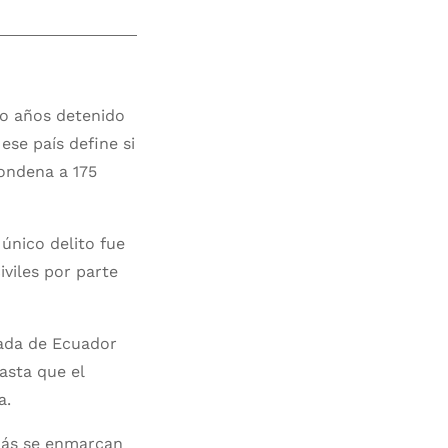
co años detenido
ese país define si
condena a 175
 único delito fue
viles por parte
ajada de Ecuador
hasta que el
a.
 más se enmarcan