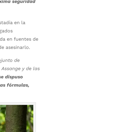
áxima seguridad
tadía en la
ogados
ada en fuentes de
de asesinarlo.
junto de
 Assange y de las
se dispuso
sas fórmulas,