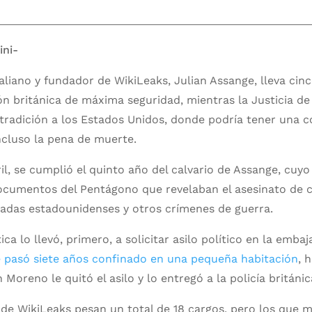
ini-
raliano y fundador de WikiLeaks, Julian Assange, lleva cin
ón británica de máxima seguridad, mientras la Justicia de 
xtradición a los Estados Unidos, donde podría tener una 
ncluso la pena de muerte.
il, se cumplió el quinto año del calvario de Assange, cuyo
cumentos del Pentágono que revelaban el asesinato de ci
madas estadounidenses y otros crímenes de guerra.
ica lo llevó, primero, a solicitar asilo político en la emb
pasó siete años confinado en una pequeña habitación
, 
Moreno le quitó el asilo y lo entregó a la policía británic
 de WikiLeaks pesan un total de 18 cargos, pero los que