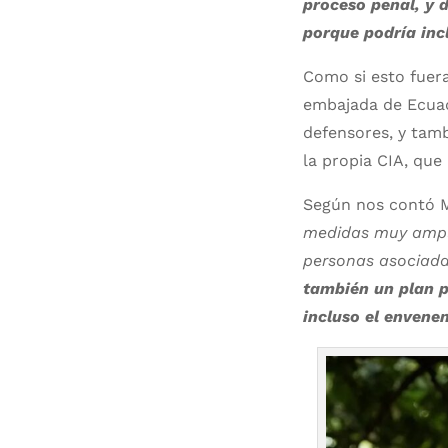
proceso penal, y 
porque podría incl
Como si esto fuera
embajada de Ecuad
defensores, y tamb
la propia CIA, que
Según nos contó M
medidas muy ampli
personas asociadas
también un plan p
incluso el envene