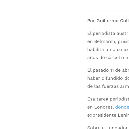
Por Guillermo Coll
El periodista aust
en Belmarsh, prisi
habilita o no su e
años de cárcel o i
El pasado 11 de abr
haber difundido do
de las fuerzas ar
Esa tarea periodíst
en Londres,
donde 
expresidente Lenin 
Sobre el fundador