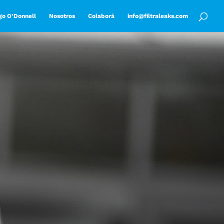
go O’Donnell
Nosotros
Colaborá
info@filtraleaks.com