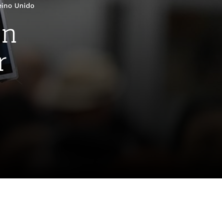
eino Unido
en
r