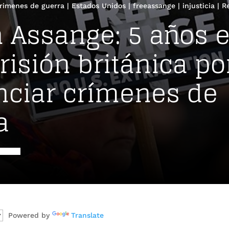
rimenes de guerra
|
Estados Unidos
|
freeassange
|
injusticia
|
R
n Assange: 5 años 
risión británica po
ciar crímenes de
a
Powered by
Translate