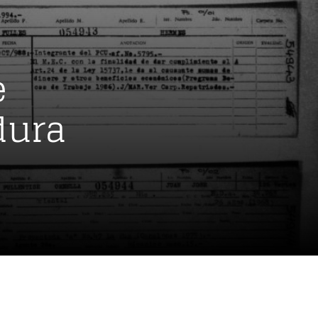
e
dura