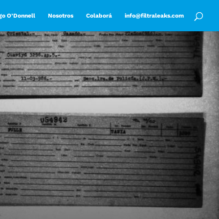
go O’Donnell
Nosotros
Colaborá
info@filtraleaks.com