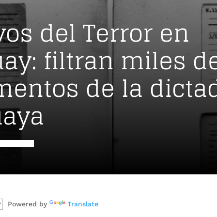
vos del Terror en
ay: filtran miles d
entos de la dicta
uaya
Powered by
Translate