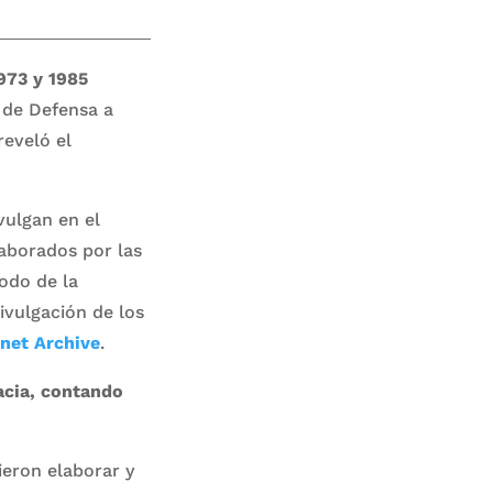
973 y 1985
o de Defensa a
reveló el
vulgan en el
laborados por las
íodo de la
ivulgación de los
rnet Archive
.
acia, contando
ieron elaborar y