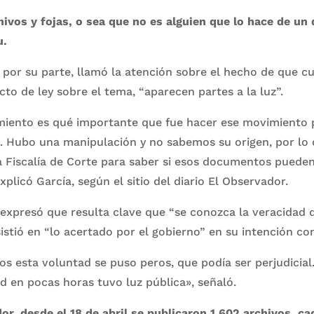
ivos y fojas, o sea que no es alguien que lo hace de un d
u.
, por su parte, llamó la atención sobre el hecho de que 
to de ley sobre el tema, “aparecen partes a la luz”.
miento es qué importante que fue hacer ese movimiento 
ca. Hubo una manipulación y no sabemos su origen, por lo
 Fiscalía de Corte para saber si esos documentos pueden
xplicó García, según el sitio del diario El Observador.
 expresó que resulta clave que “se conozca la veracidad d
stió en “lo acertado por el gobierno” en su intención con
 esta voluntad se puso peros, que podía ser perjudicial
d en pocas horas tuvo luz pública», señaló.
r, desde el 18 de abril se publicaron 1.602 archivos, c