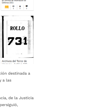
ción destinada a
 a las
ia, de la Justicia
persiguió,