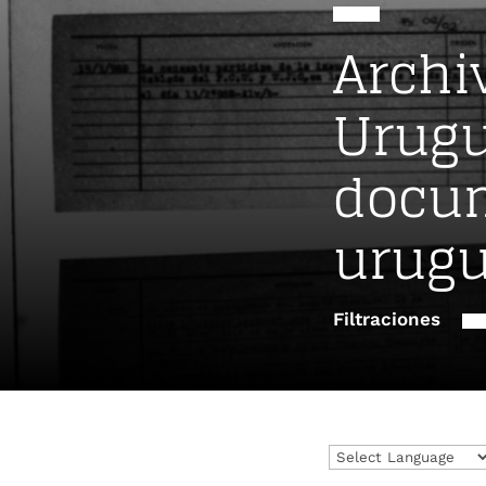
Archi
Urugu
docum
urug
Filtraciones