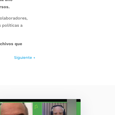
rsos.
colaboradores,
 políticas a
rchivos que
Siguiente
→