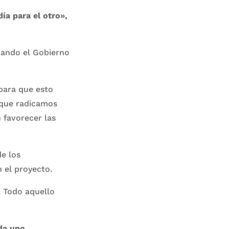
ía para el otro»,
cuando el Gobierno
para que esto
 que radicamos
 favorecer las
e los
 el proyecto.
. Todo aquello
ada uno