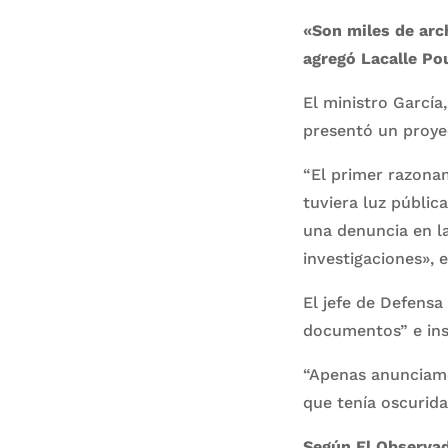
«Son miles de arch
agregó Lacalle Po
El ministro García
presentó un proyec
“El primer razona
tuviera luz públi
una denuncia en la
investigaciones», e
El jefe de Defensa
documentos” e insi
“Apenas anunciamos
que tenía oscurida
Según El Observado