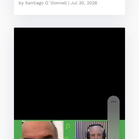
by
Santiago O´Donnell
|
Jul 30, 2026