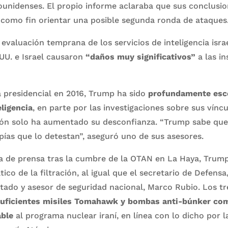
unidenses. El propio informe aclaraba que sus conclusi
 como fin orientar una posible segunda ronda de ataques
 evaluación temprana de los servicios de inteligencia isra
UU. e Israel causaron
“daños muy significativos”
a las in
presidencial en 2016, Trump ha sido
profundamente escé
ligencia
, en parte por las investigaciones sobre sus vínc
ción solo ha aumentado su desconfianza. “Trump sabe que
spías que lo detestan”, aseguró uno de sus asesores.
a de prensa tras la cumbre de la OTAN en La Haya, Trump
ico de la filtración, al igual que el secretario de Defensa
stado y asesor de seguridad nacional, Marco Rubio. Los t
suficientes misiles Tomahawk y bombas anti-búnker com
ble
al programa nuclear iraní, en línea con lo dicho por l