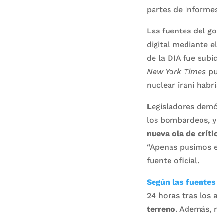
partes de informe
Las fuentes del g
digital mediante e
de la DIA fue subi
New York Times
pu
nuclear iraní habr
L
egisladores demó
los bombardeos, y 
nueva ola de críti
“Apenas pusimos e
fuente oficial.
Según las fuentes
24 horas tras los 
terreno
. Además, r