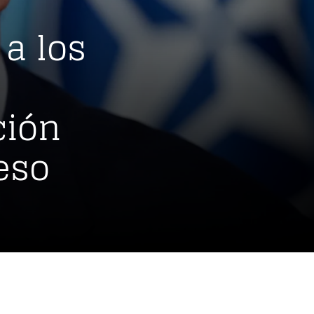
 a los
ción
eso