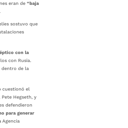
ones eran de
“baja
.
elíes sostuvo que
stalaciones
ptico con la
ulos con Rusia.
 dentro de la
 cuestionó el
, Pete Hegseth, y
res defendieron
o para generar
a Agencia