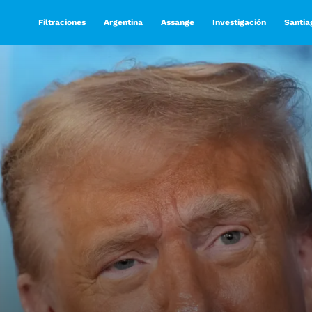
Filtraciones
Argentina
Assange
Investigación
Santia