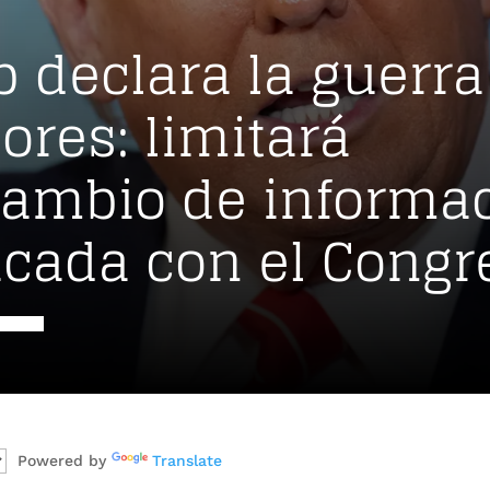
 declara la guerra
dores: limitará
cambio de informa
ficada con el Congr
Powered by
Translate