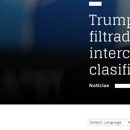
Trump
filtra
inter
clasi
Noticias