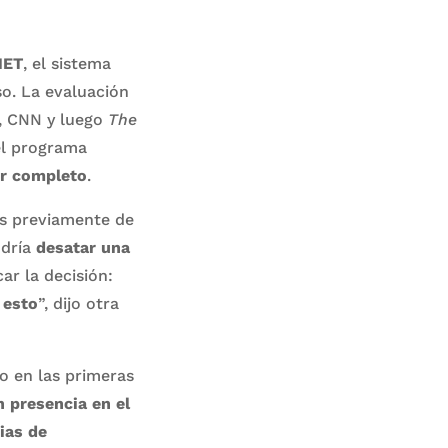
NET
, el sistema
so. La evaluación
e, CNN y luego
The
el programa
or completo
.
os previamente de
odría
desatar una
ar la decisión:
 esto
”, dijo otra
do en las primeras
 presencia en el
ias de