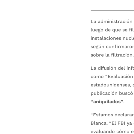
La administració
luego de que se fi
instalaciones nucl
según confirmaro
sobre la filtración.
La difusión del in
como “Evaluación 
estadounidenses, q
publicación busc
“aniquilados”
.
“Estamos declarand
Blanca. “El FBI ya
evaluando cómo en