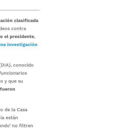
ación clasificada
rdeos contra
o el presidente
,
una investigación
 (DIA), conocido
funcionarios
to y que su
 fueron
io de la Casa
cia están
ndo’ no filtren