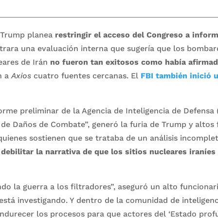
n Trump planea
restringir el acceso del Congreso a inform
ltrara una evaluación interna que sugería que los bomba
eares de Irán
no fueron tan exitosos como había afirmad
n a
Axios
cuatro fuentes cercanas. El
FBI también inició 
forme preliminar de la Agencia de Inteligencia de Defensa
de Daños de Combate”, generó la furia de Trump y altos 
uienes sostienen que se trataba de un análisis incomple
ó
debilitar la narrativa de que los sitios nucleares iraníes
o la guerra a los filtradores”, aseguró un alto funcionar
 está investigando. Y dentro de la comunidad de inteligen
durecer los procesos para que actores del ‘Estado profu