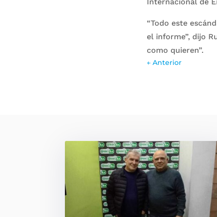
Internacional de E
“Todo este escánda
el informe”, dijo Ru
como quieren”.
←
Anterior