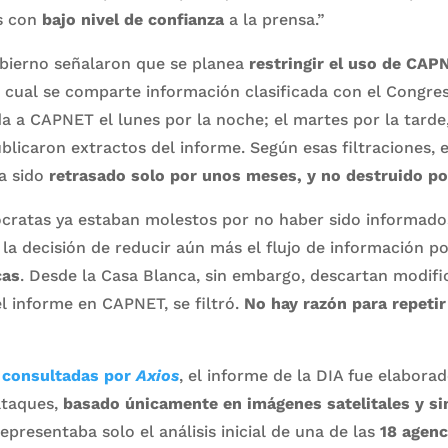
s con
bajo nivel de confianza
a la prensa.”
obierno señalaron que se planea
restringir el uso de CAP
l cual se comparte información clasificada con el Congre
da a CAPNET el lunes por la noche; el martes por la tard
blicaron extractos del informe. Según esas filtraciones, 
ía sido
retrasado solo por unos meses, y no destruido p
cratas ya estaban molestos por no haber sido informad
la decisión de reducir aún más el flujo de información p
cas
. Desde la Casa Blanca, sin embargo, descartan modific
l informe en CAPNET, se filtró.
No hay razón para repetir
 consultadas por
Axios
, el informe de la DIA fue elabora
ataques,
basado únicamente en imágenes satelitales y sin
epresentaba solo el análisis inicial de una de las
18 agenc