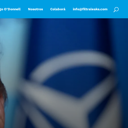
go O’Donnell
Nosotros
Colaborá
info@filtraleaks.com