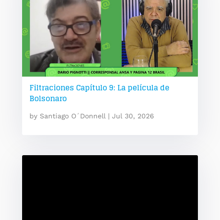
Filtraciones Capítulo 9: La película de
Bolsonaro
by
Santiago O´Donnell
|
Jul 30, 2026