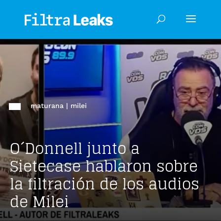
maturana
|
milei
O´Donnell junto a
Sietecase hablaron sobre
la filtración de los audios
de Milei