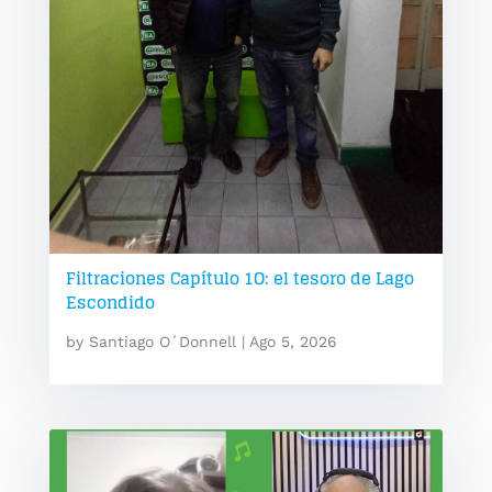
Filtraciones Capítulo 1O: el tesoro de Lago
Escondido
by
Santiago O´Donnell
|
Ago 5, 2026