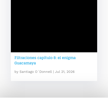
Filtraciones capítulo 8: el enigma
Guacamaya
by
Santiago O´Donnell
|
Jul 21, 2026