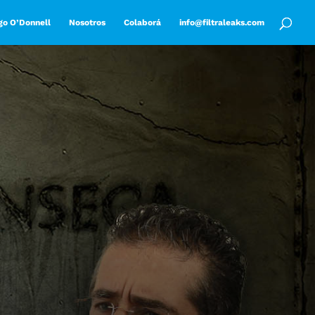
go O’Donnell
Nosotros
Colaborá
info@filtraleaks.com