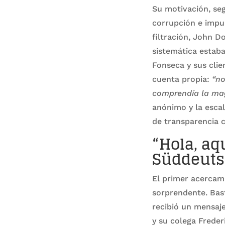
Su motivación, se
corrupción e impu
filtración, John D
sistemática estaba
Fonseca y sus clie
cuenta propia:
“no
comprendía la magn
anónimo y la escal
de transparencia 
“Hola, aq
Süddeutsc
El primer acercam
sorprendente. Bas
recibió un mensaj
y su colega Freder