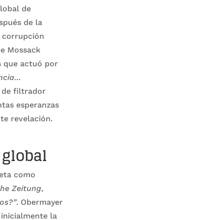
lobal de
spués de la
a corrupción
que Mossack
s que actuó por
encia…
 de filtrador
antas esperanzas
te revelación.
 global
reta como
he Zeitung
,
tos?”
. Obermayer
inicialmente la