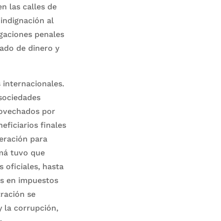
n las calles de
indignación al
tigaciones penales
vado de dinero y
 internacionales.
 sociedades
provechados por
ficiarios finales
eración para
amá tuvo que
 oficiales, hasta
es en impuestos
tración se
y la corrupción,