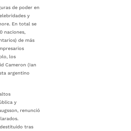
guras de poder en
elebridades y
ore. En total se
0 naciones,
entarios) de más
empresarios
lo, los
id Cameron (Ian
sta argentino
altos
blica y
laugsson, renunció
clarados.
destituido tras