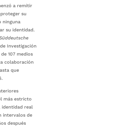
enzó a remitir
 proteger su
ó ninguna
r su identidad.
Süddeutsche
de Investigación
s de 107 medios
ta colaboración
hasta que
6.
teriores
l más estricto
 identidad real
 intervalos de
ños después