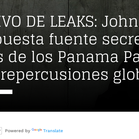
VO DE LEAKS: John
puesta fuente secr
s de los Panama P
 repercusiones glo
Powered by
Translate