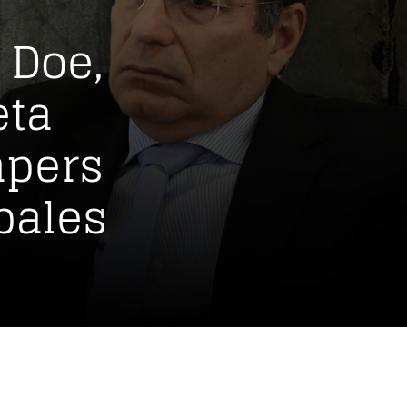
 Doe,
eta
apers
bales