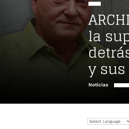
ARCHI
la su
detrá
y sus
Noticias