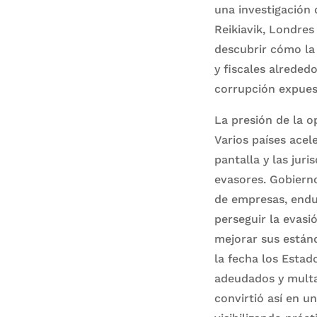
una investigación 
Reikiavik, Londres
descubrir cómo la é
y fiscales alreded
corrupción expues
La presión de la o
Varios países acel
pantalla y las jur
evasores. Gobierno
de empresas, endur
perseguir la evasi
mejorar sus estánd
la fecha los Estad
adeudados y multas
convirtió así en un