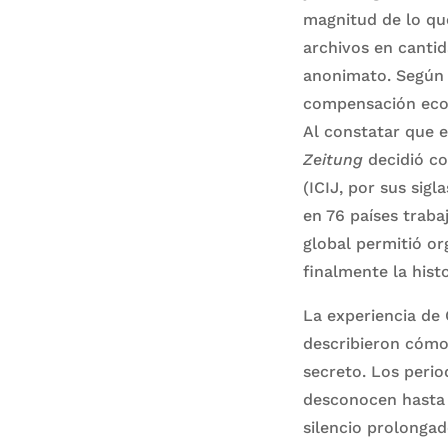
magnitud de lo que
archivos en canti
anonimato. Según r
compensación econ
Al constatar que 
Zeitung
decidió co
(ICIJ, por sus sig
en 76 países trab
global permitió org
finalmente la hist
La experiencia de
describieron cómo 
secreto. Los perio
desconocen hasta 
silencio prolongad