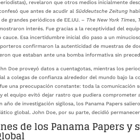
periodistas), revelaron que otros medios inicialmente des
confesó que antes de acudir al
Süddeutsche Zeitung
habí
s de grandes periódicos de EE.UU. –
The New York Times
,
ostraron interés. Fue gracias a la receptividad del equi
ó cauce. Esa incertidumbre inicial dio paso a un minucio
 reporteros confirmaron la autenticidad de muestras de d
ron que estaban ante una bomba informativa sin preced
hn Doe proveyó datos a cuentagotas, mientras los perio
ial a colegas de confianza alrededor del mundo bajo la c
d fue una preocupación constante: toda la comunicación 
 y el equipo evitó dejar rastro que pudiera comprometer a
n año de investigación sigilosa, los Panama Papers saliero
ático global. John Doe, por su parte, decidió permanecer
nes de los Panama Papers y 
lobal