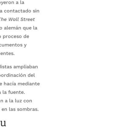
oyeron a la
a contactado sin
The Wall Street
po alemán que la
so proceso de
ocumentos y
entes.
distas ampliaban
oordinación del
se hacía mediante
 la fuente.
n a la luz con
 en las sombras.
su