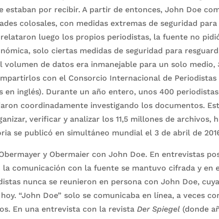
 estaban por recibir. A partir de entonces, John Doe com
dades colosales, con medidas extremas de seguridad para
elataron luego los propios periodistas, la fuente no pidi
ómica, solo ciertas medidas de seguridad para resguarda
el volumen de datos era inmanejable para un solo medio,
mpartirlos con el Consorcio Internacional de Periodistas 
las en inglés). Durante un año entero, unos 400 periodista
ajaron coordinadamente investigando los documentos. Es
anizar, verificar y analizar los 11,5 millones de archivos, 
oria se publicó en simultáneo mundial el 3 de abril de 201
 Obermayer y Obermaier con John Doe. En entrevistas pos
la comunicación con la fuente se mantuvo cifrada y en e
distas nunca se reunieron en persona con John Doe, cuya
hoy. “John Doe” solo se comunicaba en línea, a veces con
os. En una entrevista con la revista
Der Spiegel
(donde a