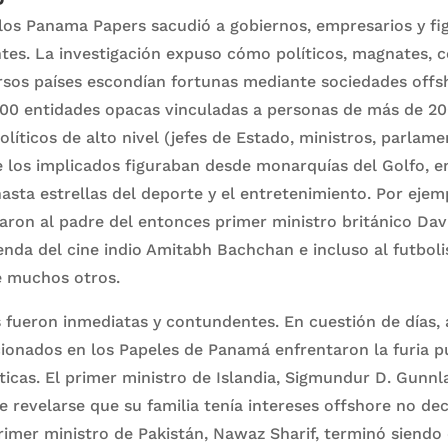
 los Panama Papers sacudió a gobiernos, empresarios y fi
tes. La investigación expuso cómo políticos, magnates, c
rsos países escondían fortunas mediante sociedades offsh
.000 entidades opacas vinculadas a personas de más de 20
olíticos de alto nivel (jefes de Estado, ministros, parlam
e los implicados figuraban desde monarquías del Golfo, 
hasta estrellas del deporte y el entretenimiento. Por ejemp
ron al padre del entonces primer ministro británico Dav
enda del cine indio Amitabh Bachchan e incluso al futboli
e muchos otros.
fueron inmediatas y contundentes. En cuestión de días, 
onados en los Papeles de Panamá enfrentaron la furia pú
ticas. El primer ministro de Islandia, Sigmundur D. Gunn
e revelarse que su familia tenía intereses offshore no de
rimer ministro de Pakistán, Nawaz Sharif, terminó siendo 