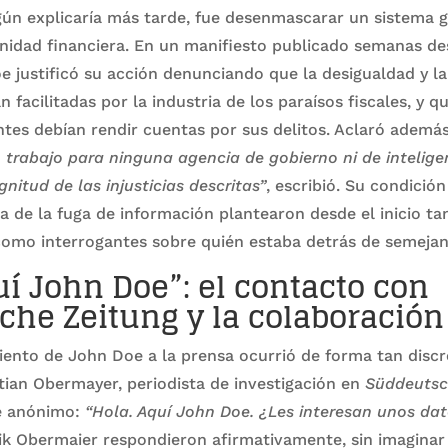
gún explicaría más tarde, fue desenmascarar un sistema g
nidad financiera. En un manifiesto publicado semanas de
oe justificó su acción denunciando que la desigualdad y l
n facilitadas por la industria de los paraísos fiscales, y 
ntes debían rendir cuentas por sus delitos. Aclaró ademá
 trabajo para ninguna agencia de gobierno ni de intelig
itud de las injusticias descritas”
, escribió. Su condición
a de la fuga de información plantearon desde el inicio t
como interrogantes sobre quién estaba detrás de semejan
uí John Doe”: el contacto con
he Zeitung y la colaboración
iento de John Doe a la prensa ocurrió de forma tan disc
tian Obermayer, periodista de investigación en
Süddeutsc
e anónimo:
“Hola. Aquí John Doe. ¿Les interesan unos da
ik Obermaier respondieron afirmativamente, sin imaginar 