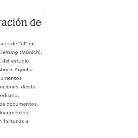
ración de
lano de Tal” en
Zeitung
(Múnich).
 del estudio
hore. Aquella
ocumentos
aciones, desde
iodismo,
Los documentos
y documentos
n fortunas a