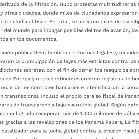
derivada de la filtración. Hubo protestas multitudinarias e
 y otras ciudades, donde miles de ciudadanos expresaron 
lite eludía al fisco. En total, se abrieron miles de inves
or del mundo para indagar posibles delitos de evasión, la
tos en los documentos.
pinión pública llevó también a reformas legales y medidas
eraron la promulgación de leyes más estrictas contra las
isdicciones secretas, con el fin de cerrar los resquicios a
s en Europa y otros continentes crearon registros de bene
ecieron los controles bancarios e intensificaron la coop
ón transnacional. Incluso el propio paraíso fiscal de Pan
ares de transparencia bajo escrutinio global. Según datos
os han logrado recuperar más de 1.300 millones de dólar
 gracias a las revelaciones de los Panama Papers. La fil
 catalizador para la lucha global contra la evasión fiscal 