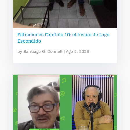
Filtraciones Capítulo 1O: el tesoro de Lago
Escondido
by
Santiago O´Donnell
|
Ago 5, 2026