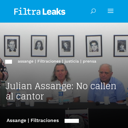
assange
|
Filtraciones
|
justicia
|
prensa
Julian Assange: No callen
al cantor
Assange | Filtraciones