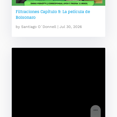
Filtraciones Capítulo 9: La película de
Bolsonaro
by
Santiago O´Donnell
|
Jul 30, 2026