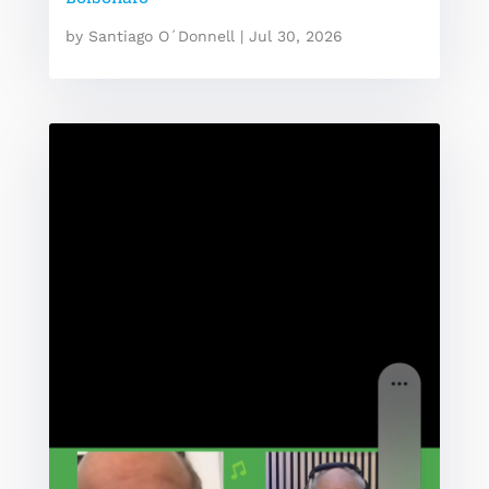
by
Santiago O´Donnell
|
Jul 30, 2026