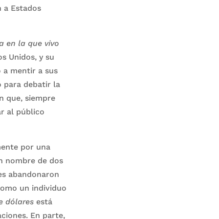
n a Estados
a en la que vivo
os Unidos, y su
 a mentir a sus
 para debatir la
en que, siempre
r al público
mente por una
en nombre de dos
ales abandonaron
como un individuo
e dólares
está
aciones. En parte,