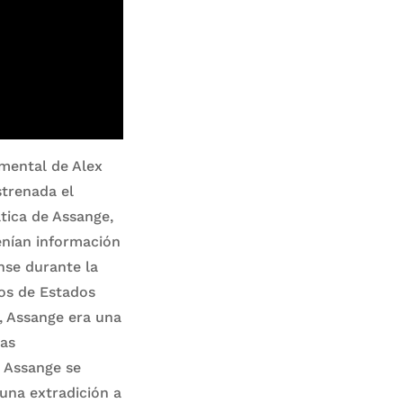
umental de Alex
strenada el
tica de Assange,
enían información
nse durante la
os de Estados
, Assange era una
las
 Assange se
una extradición a