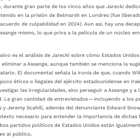
, durante gran parte de los cinco años que Jarecki dedic
tenido en la prisión de Belmarsh en Londres (fue liberad
cuerdo de culpabilidad en 2024). Aun así, hay una decep
ssange mismo, lo que priva a la película de un núcleo em
ivo es el análisis de Jarecki sobre cómo Estados Unidos
 eliminar a Assange, aunque también se menciona la sug
tarlo. El documental señala la ironía de que, cuando Wi
co éticos o ilegales del ejército estadounidense en Irak,
vestigar las irregularidades, sino perseguir a Assange y a
d. La gran cantidad de entrevistados — incluyendo a los p
es y Jeremy Scahill, además del denunciante Edward Sn
texto necesario para entender la importancia de dichas f
bos partidos políticos de Estados Unidos están igualment
es al público.