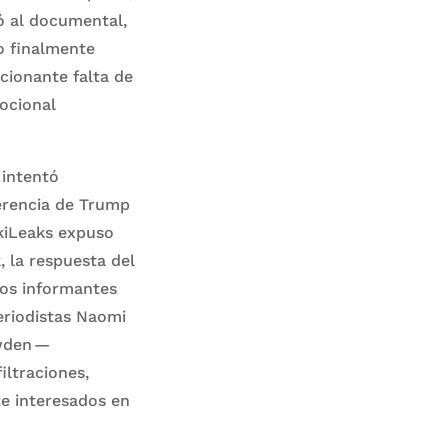
ó al documental,
o finalmente
cionante falta de
ocional
 intentó
erencia de Trump
kiLeaks expuso
 la respuesta del
 los informantes
eriodistas Naomi
owden —
iltraciones,
e interesados en