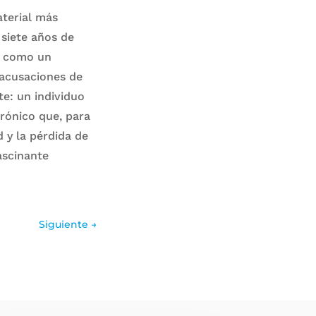
aterial más
 siete años de
e como un
 acusaciones de
te: un individuo
rónico que, para
d y la pérdida de
ascinante
Siguiente
→