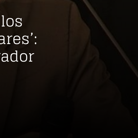
 los
ares’:
rador