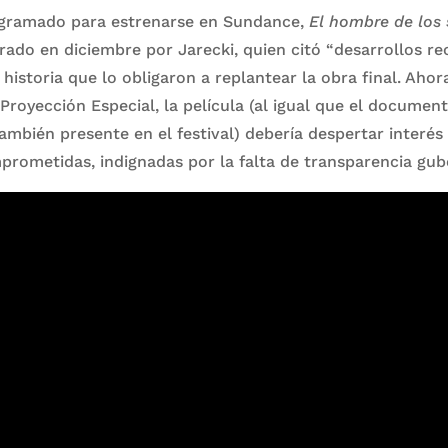
ogramado para estrenarse en Sundance,
El hombre de los 
rado en diciembre por Jarecki, quien citó “desarrollos re
 historia que lo obligaron a replantear la obra final. Aho
oyección Especial, la película (al igual que el document
también presente en el festival) debería despertar interés
prometidas, indignadas por la falta de transparencia gu