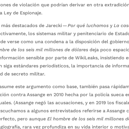
ones de violación que podrían derivar en otra extradició
la Ley de Espionaje.
 más destacados de Jarecki —
Por qué luchamos
y
La cas
ectivamente, los sistemas militar y penitenciario de Estad
de verse como una condena a la disposición del gobierno
bre de los seis mil millones de dólares
deja poco espacio
información sensible por parte de WikiLeaks, insistiendo 
n siga estándares periodísticos, la importancia de informa
d de secreto militar.
la asume este argumento como base, también pasa rápida
ación contra Assange en 2010 hecha por la policía sueca 
uales. (Assange negó las acusaciones, y en 2019 los fisc
 Escuchamos a algunos entrevistados referirse a Assange 
erfecto, pero aunque
El hombre de los seis mil millones d
giografía, rara vez profundiza en su vida interior o motiv