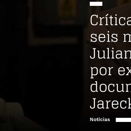
Críti
seis 
Julian
por e
docum
Jarec
Noticias