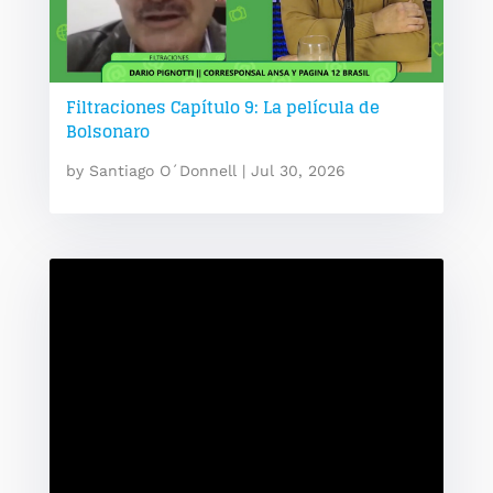
Filtraciones Capítulo 9: La película de
Bolsonaro
by
Santiago O´Donnell
|
Jul 30, 2026