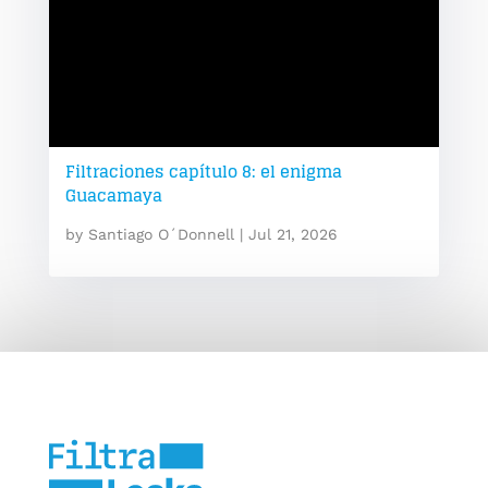
Filtraciones capítulo 8: el enigma
Guacamaya
by
Santiago O´Donnell
|
Jul 21, 2026