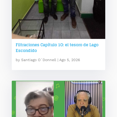
Filtraciones Capítulo 1O: el tesoro de Lago
Escondido
by
Santiago O´Donnell
|
Ago 5, 2026