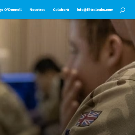
go O’Donnell
Nosotros
Colaborá
info@filtraleaks.com