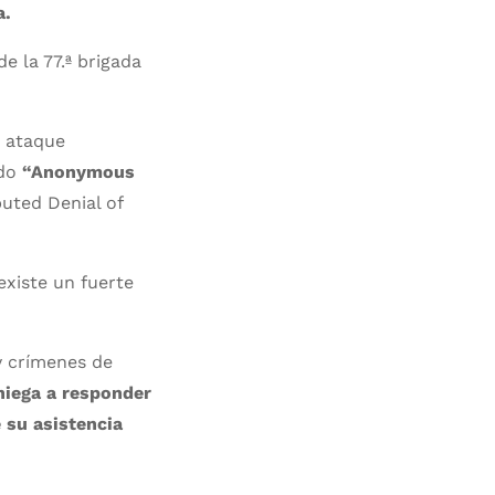
a.
e la 77.ª brigada
n ataque
do
“Anonymous
uted Denial of
xiste un fuerte
y crímenes de
niega a responder
 su asistencia