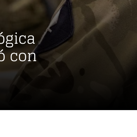
ógica
ó con