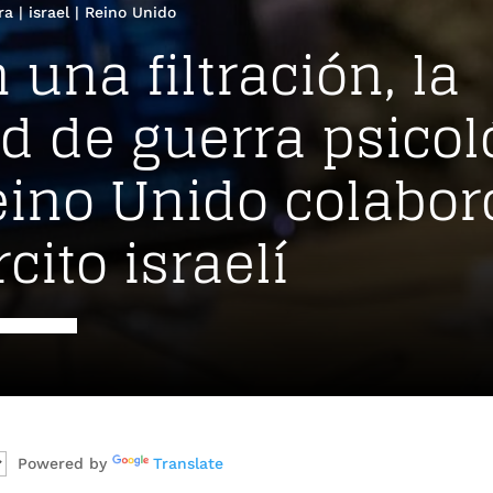
ra
|
israel
|
Reino Unido
una filtración, la
d de guerra psicol
eino Unido colabor
rcito israelí
Powered by
Translate