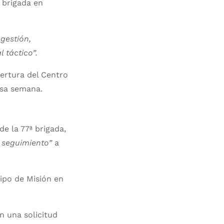
a brigada en
 gestión,
 táctico”.
ertura del Centro
esa semana.
de la 77ª brigada,
e seguimiento”
a
ipo de Misión en
ún una solicitud