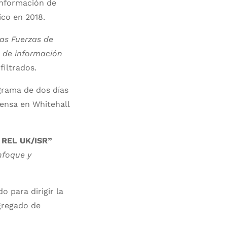
información de
ico en 2018.
las Fuerzas de
s de información
filtrados.
grama de dos días
fensa en Whitehall
 REL UK/ISR”
nfoque y
o para dirigir la
agregado de