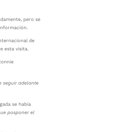
radamente, pero se
información.
nternacional de
 esta visita.
Ronnie
e seguir adelante
rigada se había
que posponer el