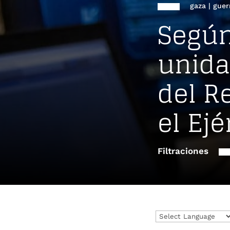
gaza
|
guer
Según 
unida
del R
el Ejé
Filtraciones