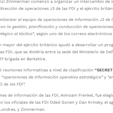
í Benzi Zimmerman comenzó a organizar un intercambio de 
 dirección de operaciones J3 de las FDI y el ejército britán
miliarizar al equipo de operaciones de información J3 de 
con la gestión, planificación y conducción de operacione
atégico al táctico”
, según uno de los correos electrónicos 
 mayor del ejército británico ayudó a desarrollar un pro
as FDI, que se dividiría entre la sede del Ministerio de De
77.ª brigada en Berkshire.
yó reuniones informativas a nivel de clasificación
“SECRET
 “
operaciones de información operativa estratégica”
y
“e
O de las FDI”.
nes de información de las FDI, Avinoam Frenkel, fue elegid
rían los oficiales de las FDI Oded Gonen y Dan Krinsky, el 
n Londres, y Zimmerman.