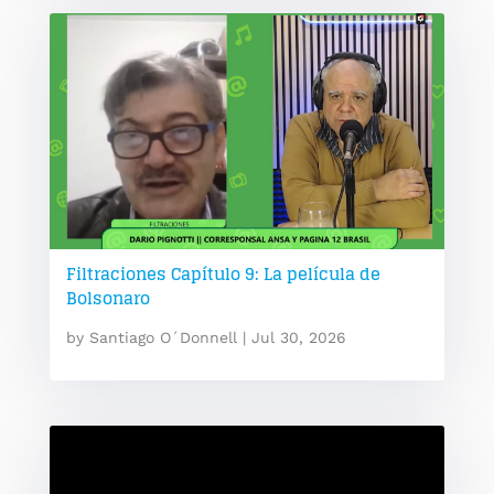
Filtraciones Capítulo 9: La película de
Bolsonaro
by
Santiago O´Donnell
|
Jul 30, 2026