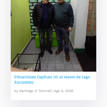
Filtraciones Capítulo 1O: el tesoro de Lago
Escondido
by
Santiago O´Donnell
|
Ago 5, 2026