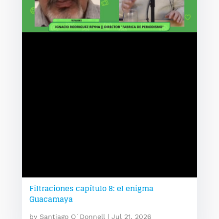
Filtraciones capítulo 8: el enigma
Guacamaya
by
Santiago O´Donnell
|
Jul 21, 2026