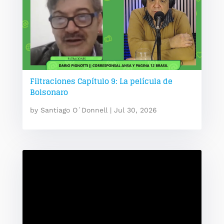
Filtraciones Capítulo 9: La película de
Bolsonaro
by
Santiago O´Donnell
|
Jul 30, 2026