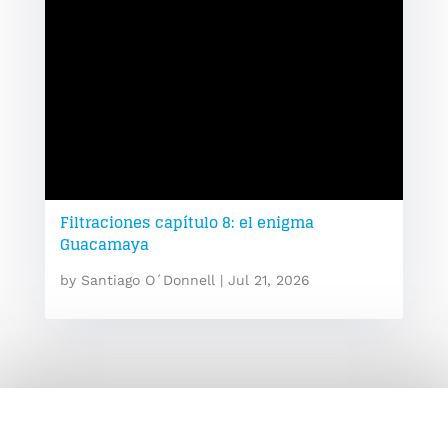
Filtraciones capítulo 8: el enigma
Guacamaya
by
Santiago O´Donnell
|
Jul 21, 2026