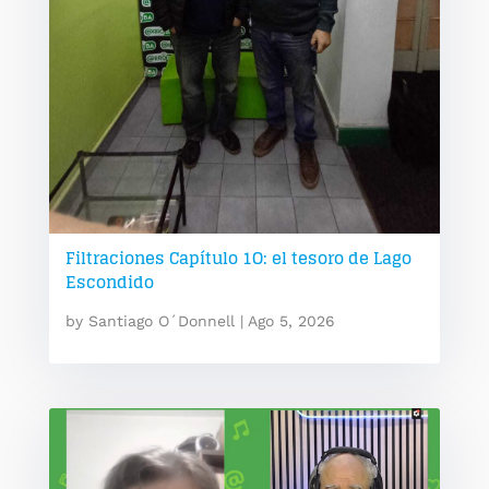
Filtraciones Capítulo 1O: el tesoro de Lago
Escondido
by
Santiago O´Donnell
|
Ago 5, 2026