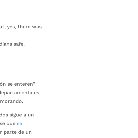
at, yes, there was
dians safe.
ón se enteren”
 departamentales,
memorando.
ados sigue a un
se que
se
r parte de un