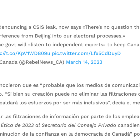
denouncing a CSIS leak, now says «There’s no question th
ference from Beijing into our electoral processes.»
e govt will «listen to independent experts» to keep Cana
s://t.co/KpV1WD809u
pic.twitter.com/Lfx5CdDuyD
 Canada (@RebelNews_CA)
March 14, 2023
onocieron que es “probable que los medios de comunicaci
 “Si bien su creación puede no eliminar las filtraciones
paldará los esfuerzos por ser más inclusivos”, decía el 
ar las filtraciones de información por parte de los emple
 Ética de 2023 al Secretario del Consejo Privado
canadien
minución de la confianza en la democracia de Canadá” po