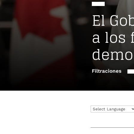
El Go
a los 
democ
Filtraciones