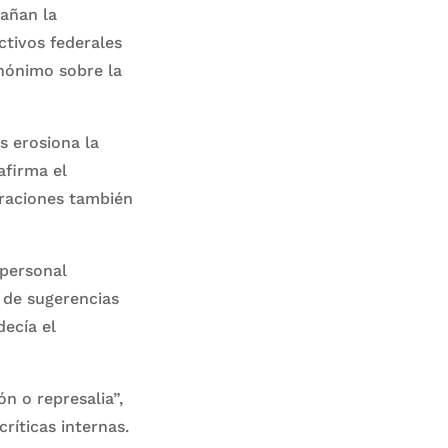
dañan la
tivos federales
nónimo sobre la
s erosiona la
afirma el
traciones también
 personal
 de sugerencias
ecía el
n o represalia”,
ríticas internas.