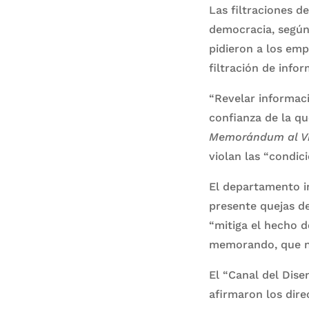
Las filtraciones d
democracia, según
pidieron a los em
filtración de infor
“Revelar informaci
confianza de la qu
Memorándum al Vi
violan las “condic
El departamento in
presente quejas d
“mitiga el hecho d
memorando, que n
El “Canal del Dise
afirmaron los dire