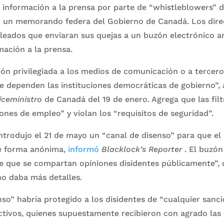
e información a la prensa por parte de “whistleblowers” 
 un memorando federa del Gobierno de Canadá. Los direc
pleados que enviaran sus quejas a un buzón electrónico a
mación a la prensa.
ón privilegiada a los medios de comunicación o a tercero
e dependen las instituciones democráticas de gobierno”, 
ceministro
de Canadá del 19 de enero. Agrega que las fil
iones de empleo” y violan los “requisitos de seguridad”.
trodujo el 21 de mayo un “canal de disenso” para que el
e forma anónima,
informó
Blacklock’s Reporter
. El buzón
e que se compartan opiniones disidentes públicamente”, d
o daba más detalles.
nso” habría protegido a los disidentes de “cualquier sanció
ctivos, quienes supuestamente recibieron con agrado las c