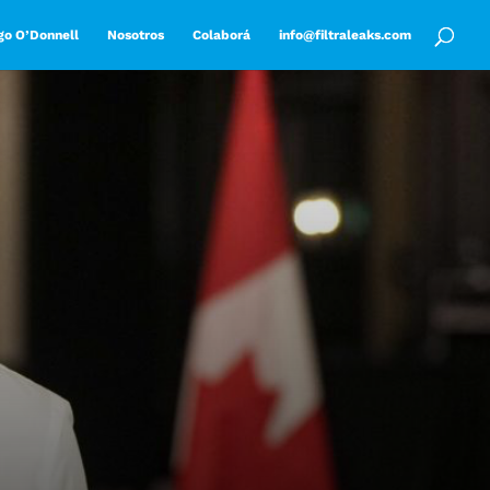
go O’Donnell
Nosotros
Colaborá
info@filtraleaks.com