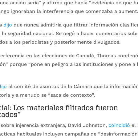
na acción seria” y afirmó que había “evidencia de que f
rango ignoraban la interferencia que comenzaba a aumenta
as
dijo
que nunca admitiría que filtrar información clasific
 la seguridad nacional. Se negó a hacer comentarios sobr
os a los periodistas y posteriormente divulgados.
nterferencia en las elecciones de Canadá, Thomas condenó
ión” porque “pone en peligro a las instituciones y pone a
dijo
al comité de asuntos de la Cámara que la información
toria y a menudo se “saca de contexto”.
ial: Los materiales filtrados fueron
tados”
l sobre injerencia extranjera, David Johnston,
coincidió
el 
ácticas habituales incluyen campañas de “desinformación”