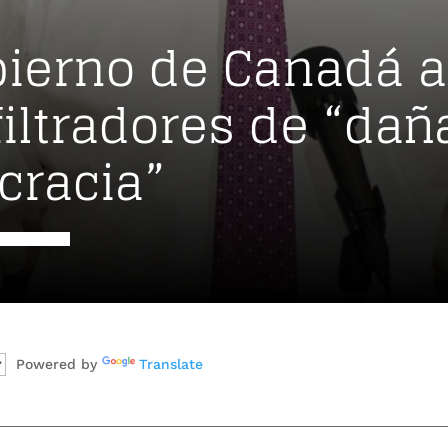
bierno de Canadá 
filtradores de “dañ
racia”
Powered by
Translate