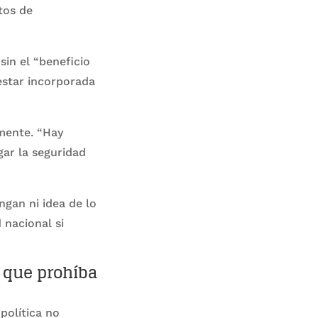
tos de
in el “beneficio
estar incorporada
mente. “Hay
gar la seguridad
ngan ni idea de lo
 nacional si
a que prohíba
política no