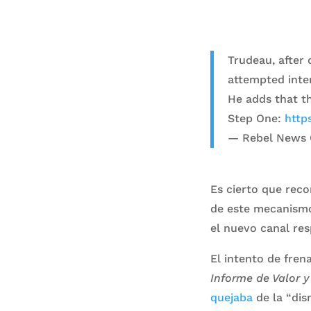
Trudeau, after 
attempted inter
He adds that th
Step One:
http
— Rebel News
Es cierto que rec
de este mecanismo.
el nuevo canal res
El intento de fren
Informe de Valor y
quejaba
de la “dis