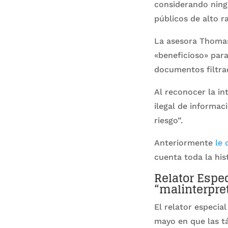
considerando ningu
públicos de alto 
La asesora Thom
«beneficioso» para
documentos filtrad
Al reconocer la i
ilegal de informac
riesgo”.
Anteriormente
le 
cuenta toda la his
Relator Espec
“malinterpre
El relator especia
mayo en que las t