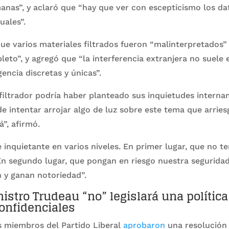
anas”, y aclaró que “hay que ver con escepticismo los da
uales”.
e varios materiales filtrados fueron “malinterpretados” s
eto”, y agregó que “la interferencia extranjera no suele 
gencia discretas y únicas”.
filtrador podría haber planteado sus inquietudes interna
 intentar arrojar algo de luz sobre este tema que arries
”, afirmó.
 inquietante en varios niveles. En primer lugar, que no te
n segundo lugar, que pongan en riesgo nuestra seguridad
n y ganan notoriedad”.
istro Trudeau “no” legislará una polític
confidenciales
s miembros del Partido Liberal
aprobaron
una resolución 