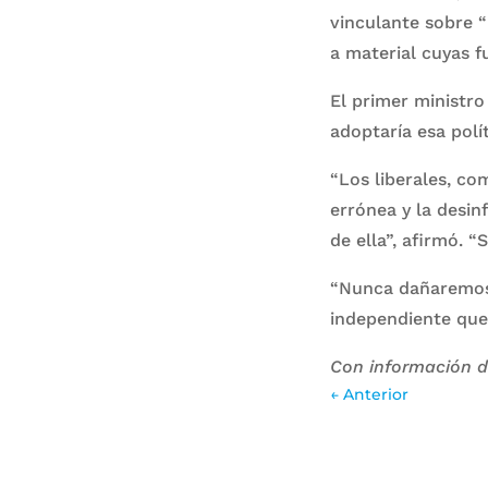
vinculante sobre “
a material cuyas f
El primer ministr
adoptaría esa polí
“Los liberales, co
errónea y la desin
de ella”, afirmó. 
“Nunca dañaremos l
independiente que 
Con información 
←
Anterior