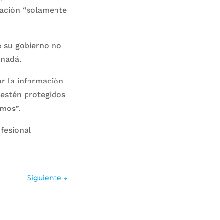
icación “solamente
 su gobierno no
anadá.
or la información
 estén protegidos
amos”.
fesional
Siguiente
→