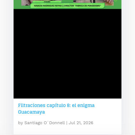
Filtraciones capítulo 8: el enigma
Guacamaya
by
Santiago O´Donnell
|
Jul 21, 2026