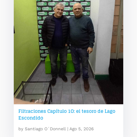
Filtraciones Capítulo 1O: el tesoro de Lago
Escondido
by
Santiago O´Donnell
|
Ago 5, 2026