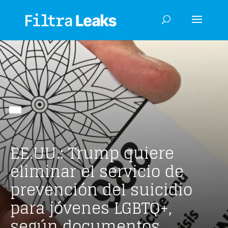
EE.UU.: Trump quiere
eliminar el servicio de
prevención del suicidio
para jóvenes LGBTQ+,
según documentos