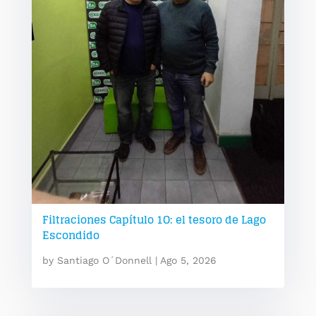
Filtraciones Capítulo 1O: el tesoro de Lago
Escondido
by
Santiago O´Donnell
|
Ago 5, 2026