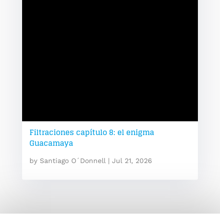
Filtraciones capítulo 8: el enigma
Guacamaya
by
Santiago O´Donnell
|
Jul 21, 2026