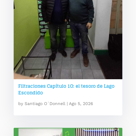
Filtraciones Capítulo 1O: el tesoro de Lago
Escondido
by
Santiago O´Donnell
|
Ago 5, 2026