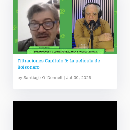
Filtraciones Capítulo 9: La película de
Bolsonaro
by
Santiago O´Donnell
|
Jul 30, 2026