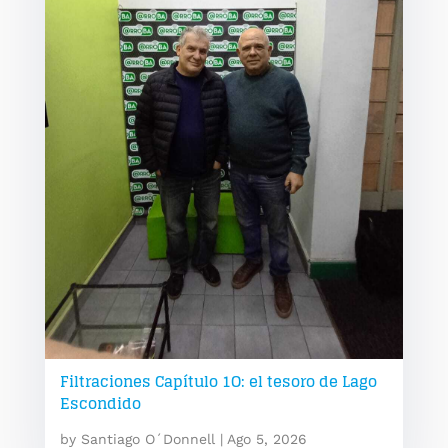
Filtraciones Capítulo 1O: el tesoro de Lago
Escondido
by
Santiago O´Donnell
|
Ago 5, 2026