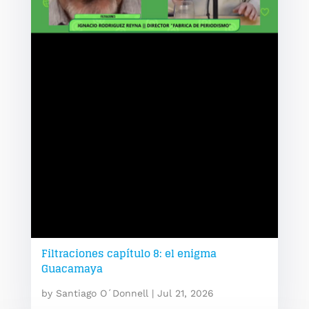
Filtraciones capítulo 8: el enigma
Guacamaya
by
Santiago O´Donnell
|
Jul 21, 2026