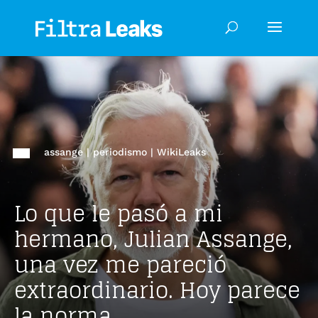
assange
|
periodismo
|
WikiLeaks
Lo que le pasó a mi
hermano, Julian Assange,
una vez me pareció
extraordinario. Hoy parece
la norma