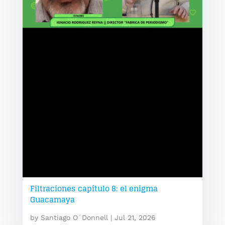
Filtraciones capítulo 8: el enigma
Guacamaya
by
Santiago O´Donnell
|
Jul 21, 2026