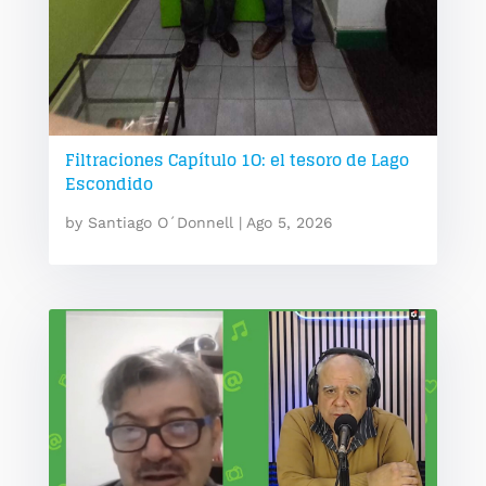
Filtraciones Capítulo 1O: el tesoro de Lago
Escondido
by
Santiago O´Donnell
|
Ago 5, 2026