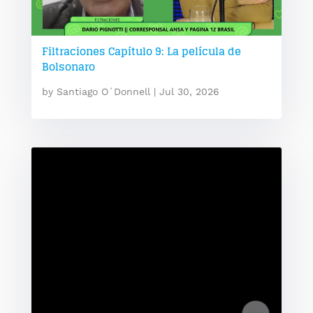
Filtraciones Capítulo 9: La película de
Bolsonaro
by
Santiago O´Donnell
|
Jul 30, 2026