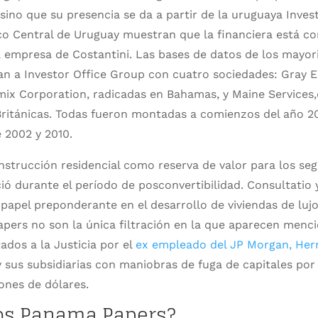
ino que su presencia se da a partir de la uruguaya Inves
co Central de Uruguay muestran que la financiera está co
 empresa de Costantini. Las bases de datos de los mayor
 a Investor Office Group con cuatro sociedades: Gray En
x Corporation, radicadas en Bahamas, y Maine Services,
 Británicas. Todas fueron montadas a comienzos del año 2
 2002 y 2010.
nstrucción residencial como reserva de valor para los se
ió durante el período de posconvertibilidad. Consultatio 
pel preponderante en el desarrollo de viviendas de lujo 
pers no son la única filtración en la que aparecen menc
dos a la Justicia por el
ex empleado del JP Morgan, Her
y sus subsidiarias con maniobras de fuga de capitales por 
ones de dólares.
los Panama Papers?