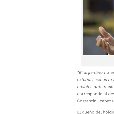
“El argentino no e
exterior; ésa es l
creíbles ante nos
corresponde al des
Costantini, cabeza
El dueño del hold