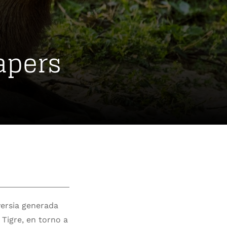
apers
versia generada
 Tigre, en torno a