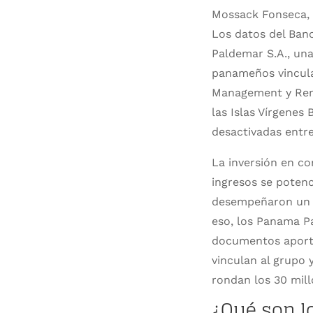
Mossack Fonseca, s
Los datos del Ban
Paldemar S.A., una
panameños vinculan
Management y Remi
las Islas Vírgenes
desactivadas entre
La inversión en co
ingresos se potenc
desempeñaron un pa
eso, los Panama Pa
documentos aporta
vinculan al grupo 
rondan los 30 mill
¿Qué son 