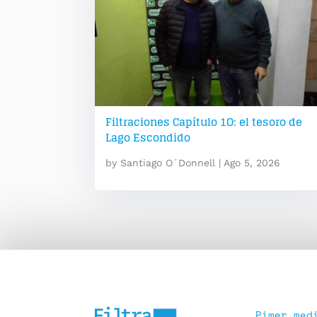
Filtraciones Capítulo 1O: el tesoro de
Lago Escondido
by
Santiago O´Donnell
|
Ago 5, 2026
Pimer med