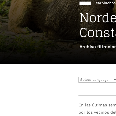
carpinchos
Norde
Const
Archivo filtracio
En las últimas sem
por los vecinos de