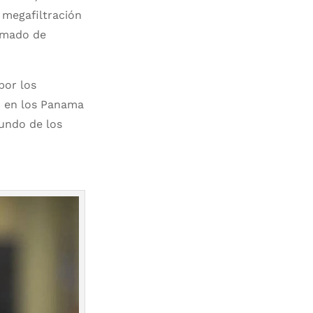
 megafiltración
armado de
por los
o en los Panama
mundo de los