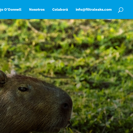
go O’Donnell
Nosotros
Colaborá
info@filtraleaks.com