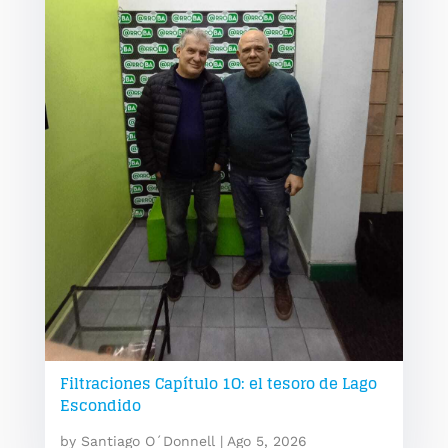
Filtraciones Capítulo 1O: el tesoro de Lago
Escondido
by
Santiago O´Donnell
|
Ago 5, 2026