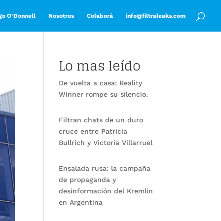
go O’Donnell
Nosotros
Colaborá
info@filtraleaks.com
Lo mas leído
De vuelta a casa: Reality
Winner rompe su silencio.
Filtran chats de un duro
cruce entre Patricia
Bullrich y Victoria Villarruel
Ensalada rusa: la campaña
de propaganda y
desinformación del Kremlin
en Argentina