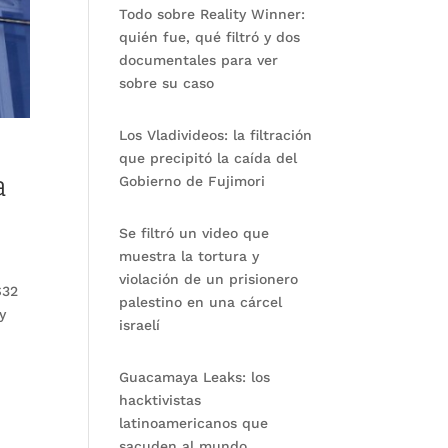
Todo sobre Reality Winner:
quién fue, qué filtró y dos
documentales para ver
sobre su caso
Los Vladivideos: la filtración
que precipitó la caída del
a
Gobierno de Fujimori
Se filtró un video que
muestra la tortura y
violación de un prisionero
$32
palestino en una cárcel
y
israelí
Guacamaya Leaks: los
hacktivistas
latinoamericanos que
sacuden al mundo