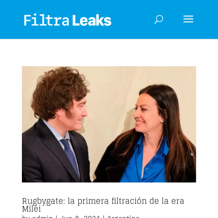
Rugbygate: la primera filtración de la era
Milei
by
admin
|
Jun 8, 2024
|
Argentina