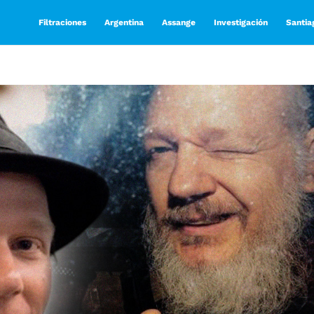
Filtraciones
Argentina
Assange
Investigación
Santia