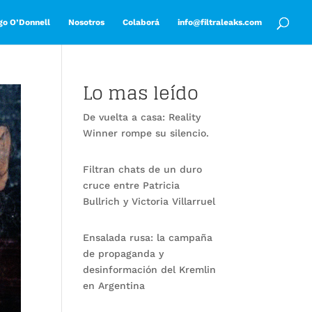
go O’Donnell
Nosotros
Colaborá
info@filtraleaks.com
Lo mas leído
De vuelta a casa: Reality
Winner rompe su silencio.
Filtran chats de un duro
cruce entre Patricia
Bullrich y Victoria Villarruel
Ensalada rusa: la campaña
de propaganda y
desinformación del Kremlin
en Argentina