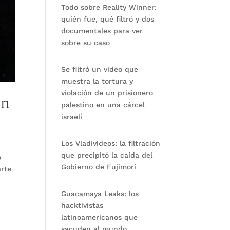
Todo sobre Reality Winner:
quién fue, qué filtró y dos
documentales para ver
sobre su caso
Se filtró un video que
muestra la tortura y
violación de un prisionero
un
palestino en una cárcel
israelí
Los Vladivideos: la filtración
que precipitó la caída del
o
Gobierno de Fujimori
arte
Guacamaya Leaks: los
hacktivistas
latinoamericanos que
sacuden al mundo