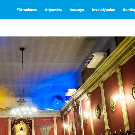
Filtraciones
Argentina
Assange
Investigación
Santia