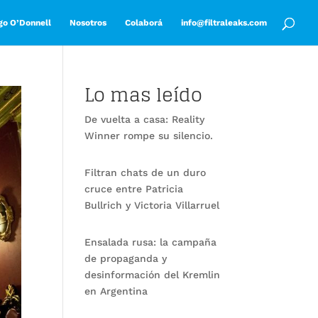
go O’Donnell
Nosotros
Colaborá
info@filtraleaks.com
Lo mas leído
De vuelta a casa: Reality
Winner rompe su silencio.
Filtran chats de un duro
cruce entre Patricia
Bullrich y Victoria Villarruel
Ensalada rusa: la campaña
de propaganda y
desinformación del Kremlin
en Argentina