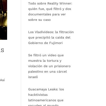
Todo sobre Reality Winner:
quién fue, qué filtró y dos
documentales para ver
sobre su caso
Los Vladivideos: la filtración
que precipitó la caída del
Gobierno de Fujimori
as
Se filtró un video que
muestra la tortura y
violación de un prisionero
palestino en una cárcel
israelí
Así
Guacamaya Leaks: los
hacktivistas
latinoamericanos que
sacuden al mundo