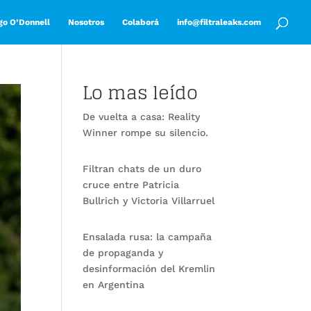
go O’Donnell
Nosotros
Colaborá
info@filtraleaks.com
Lo mas leído
De vuelta a casa: Reality
Winner rompe su silencio.
Filtran chats de un duro
cruce entre Patricia
Bullrich y Victoria Villarruel
Ensalada rusa: la campaña
de propaganda y
desinformación del Kremlin
en Argentina