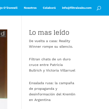
go O’Donnell
Nosotros
Colaborá
info@filtraleaks.com
Lo mas leído
De vuelta a casa: Reality
Winner rompe su silencio.
Filtran chats de un duro
cruce entre Patricia
Bullrich y Victoria Villarruel
Ensalada rusa: la campaña
de propaganda y
desinformación del Kremlin
en Argentina