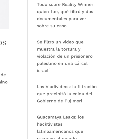
Todo sobre Reality Winner:
quién fue, qué filtró y dos
documentales para ver
sobre su caso
os
Se filtró un video que
muestra la tortura y
violación de un prisionero
palestino en una cárcel
israelí
 de
mino
Los Vladivideos: la filtración
que precipitó la caída del
Gobierno de Fujimori
Guacamaya Leaks: los
hacktivistas
latinoamericanos que
sacuden al mundo