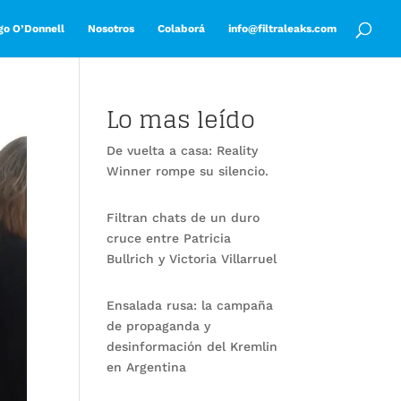
go O’Donnell
Nosotros
Colaborá
info@filtraleaks.com
Lo mas leído
De vuelta a casa: Reality
Winner rompe su silencio.
Filtran chats de un duro
cruce entre Patricia
Bullrich y Victoria Villarruel
Ensalada rusa: la campaña
de propaganda y
desinformación del Kremlin
en Argentina