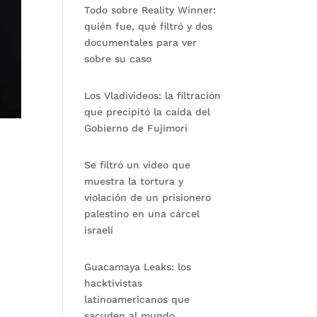
Todo sobre Reality Winner:
quién fue, qué filtró y dos
documentales para ver
sobre su caso
Los Vladivideos: la filtración
que precipitó la caída del
Gobierno de Fujimori
Se filtró un video que
muestra la tortura y
violación de un prisionero
palestino en una cárcel
israelí
Guacamaya Leaks: los
hacktivistas
latinoamericanos que
sacuden al mundo