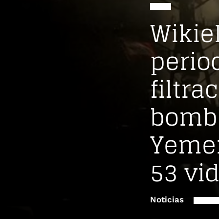
Wikie
perio
filtr
bomb
Yemen
53 vi
Noticias