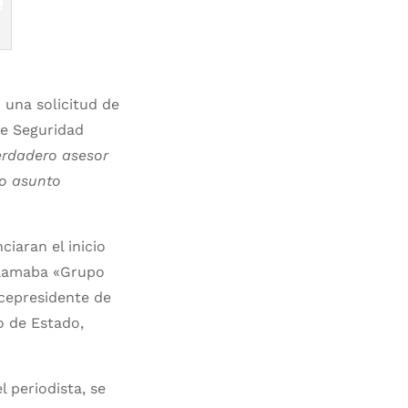
 una solicitud de
de Seguridad
erdadero asesor
ro asunto
iaran el inicio
 llamaba «Grupo
icepresidente de
o de Estado,
l periodista, se