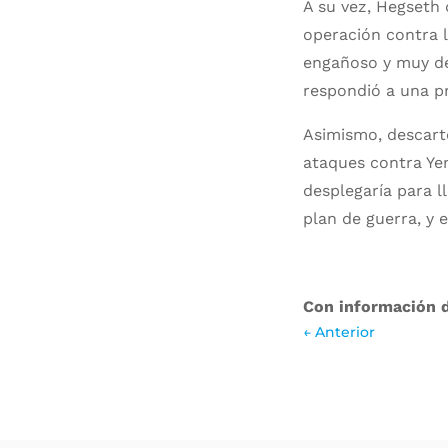
A su vez, Hegseth
operación contra 
engañoso y muy de
respondió a una p
Asimismo, descartó
ataques contra Ye
desplegaría para l
plan de guerra, y 
Con información 
←
Anterior