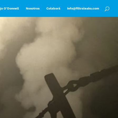
go O’Donnell
Nosotros
Colaborá
info@filtraleaks.com