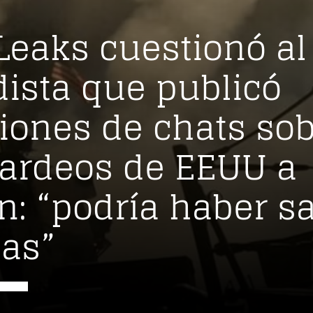
Leaks cuestionó al
dista que publicó
aciones de chats so
ardeos de EEUU a
: “podría haber s
das”