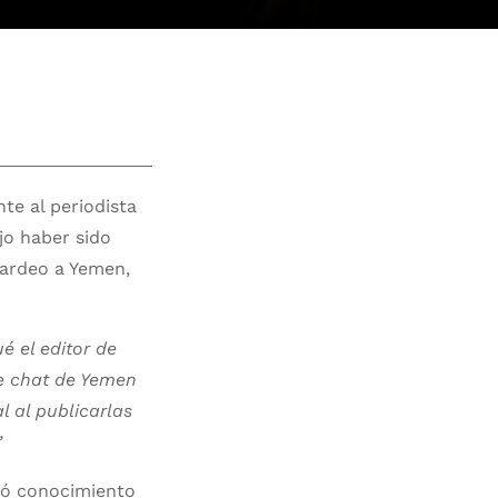
te al periodista
jo haber sido
bardeo a Yemen,
é el editor de
de chat de Yemen
 al publicarlas
”
mó conocimiento