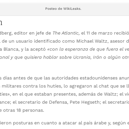
Posteo de WikiLeaks.
ón
berg, editor en jefe de
The Atlantic,
el 11 de marzo recibió
 de un usuario identificado como Michael Waltz, asesor 
a Blanca, y la aceptó
«con la esperanza de que fuera el v
nal y que quisiera hablar sobre Ucrania, Irán o algún ot
s días antes de que las autoridades estadounidenses anunc
 militares contra los hutíes, lo agregaron al chat que se
es», en el que estaban presentes, además de Waltz; el v
ance; el secretario de Defensa, Pete Hegseth; el secretari
 otras 18 personas.
ieron posturas en cuanto a atacar al país árabe y, según e