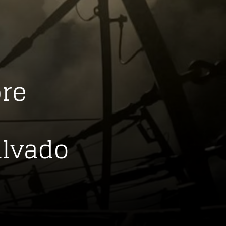
bre
alvado