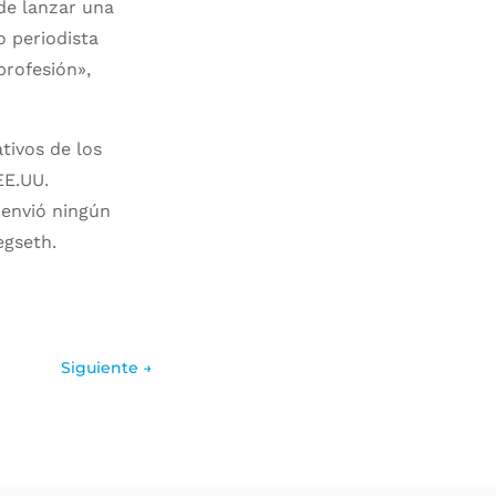
de lanzar una
 periodista
profesión»,
tivos de los
EE.UU.
 envió ningún
egseth.
Siguiente
→