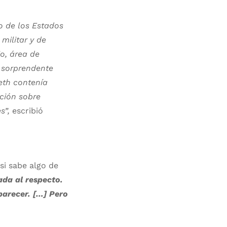
o de los Estados
militar y de
o, área de
a sorprendente
eth contenía
ción sobre
s”,
escribió
si sabe algo de
ada al respecto.
parecer. […] Pero