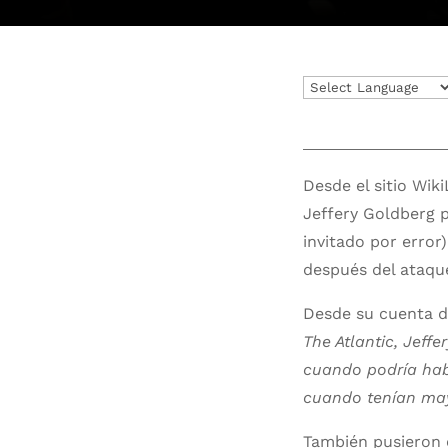
Desde el sitio Wik
Jeffery Goldberg p
invitado por erro
después del ataqu
Desde su cuenta de
The Atlantic, Jeff
cuando podría hab
cuando tenían ma
También pusieron 