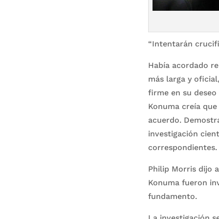
“Intentarán crucif
Había acordado re
más larga y oficia
firme en su deseo 
Konuma creía que l
acuerdo. Demostrab
investigación cien
correspondientes.
Philip Morris dijo
Konuma fueron inv
fundamento.
La investigación s