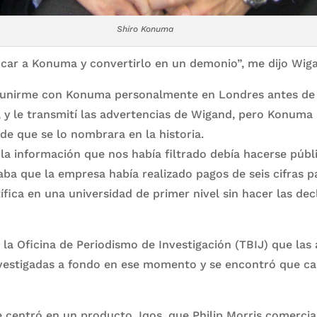
Shiro Konuma
icar a Konuma y convertirlo en un demonio”, me dijo Wig
unirme con Konuma personalmente en Londres antes de 
l, y le transmití las advertencias de Wigand, pero Konum
de que se lo nombrara en la historia.
a información que nos había filtrado debía hacerse públ
a que la empresa había realizado pagos de seis cifras pa
tífica en una universidad de primer nivel sin hacer las de
 a la Oficina de Periodismo de Investigación (TBIJ) que las
estigadas a fondo en ese momento y se encontró que ca
e centró en un producto, Iqos, que Philip Morris comerci