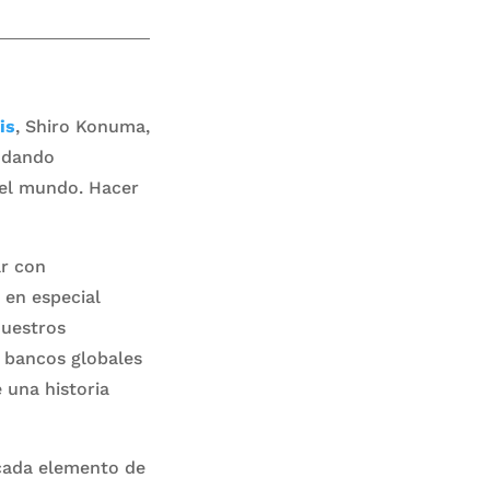
is
, Shiro Konuma,
a dando
del mundo. Hacer
ar con
e en especial
Nuestros
e bancos globales
 una historia
 cada elemento de