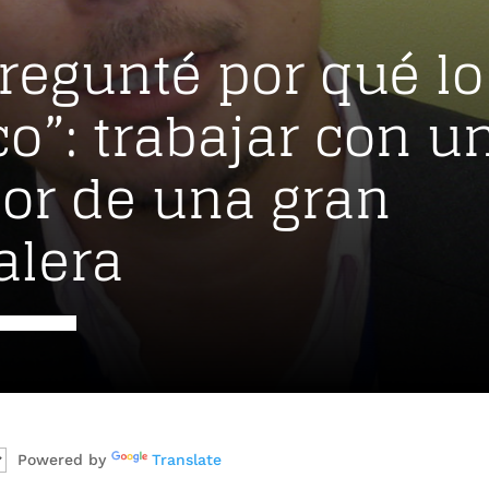
regunté por qué lo
co”: trabajar con u
ador de una gran
alera
Powered by
Translate