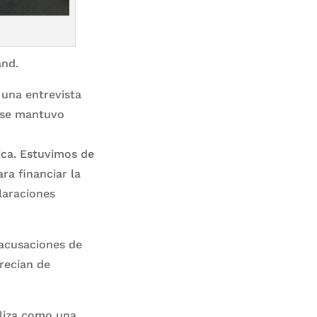
and.
una entrevista
a se mantuvo
ica. Estuvimos de
ra financiar la
claraciones
 acusaciones de
recían de
aliza como una