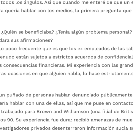
e todos los ángulos. Así que cuando me enteré de que un
a quería hablar con los medios, la primera pregunta que
 ¿Quién se beneficiaba? ¿Tenía algún problema personal?
dara sus afirmaciones?
r lo poco frecuente que es que los ex empleados de las ta
enudo están sujetos a estrictos acuerdos de confidencia
 consecuencias financieras. Mi experiencia con las gran
aras ocasiones en que alguien habla, lo hace estrictament
 un puñado de personas habían denunciado públicamente 
ería hablar con una de ellas, así que me puse en contact
trabajado para Brown and Williamson (una filial de Briti
os 90. Su experiencia fue dura: recibió amenazas de muer
investigadores privados desenterraron información sucia so