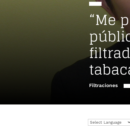
“Me p
públi
filtr
tabac
Filtraciones