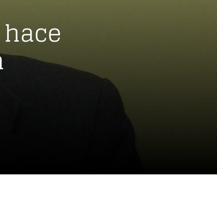
 hace
n