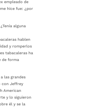
 ex empleado de
 me hice fue: ¿por
 ¿Tenía alguna
bacaleras hablen
lidad y romperlos
des tabacaleras ha
e de forma
a las grandes
o con Jeffrey
sh American
te y lo siguieron
bre él y se la