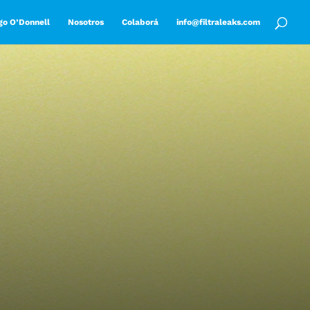
go O’Donnell
Nosotros
Colaborá
info@filtraleaks.com