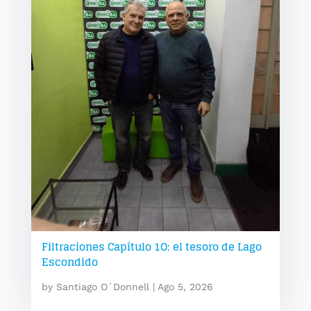
Filtraciones Capítulo 1O: el tesoro de Lago
Escondido
by
Santiago O´Donnell
|
Ago 5, 2026