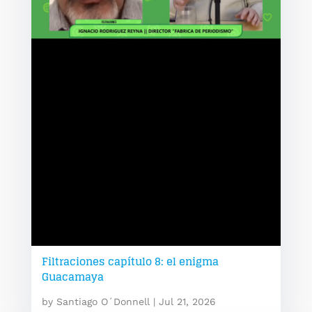
Filtraciones capítulo 8: el enigma
Guacamaya
by
Santiago O´Donnell
|
Jul 21, 2026