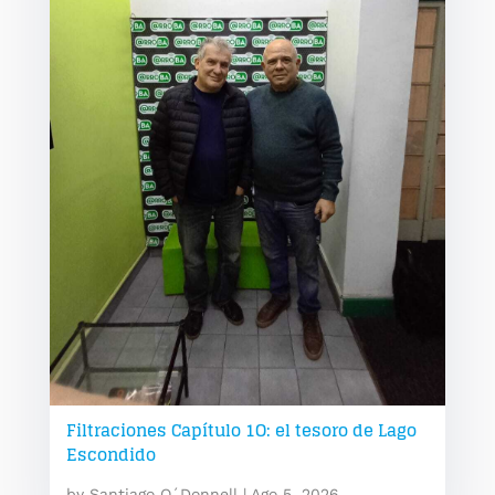
Filtraciones Capítulo 1O: el tesoro de Lago
Escondido
by
Santiago O´Donnell
|
Ago 5, 2026