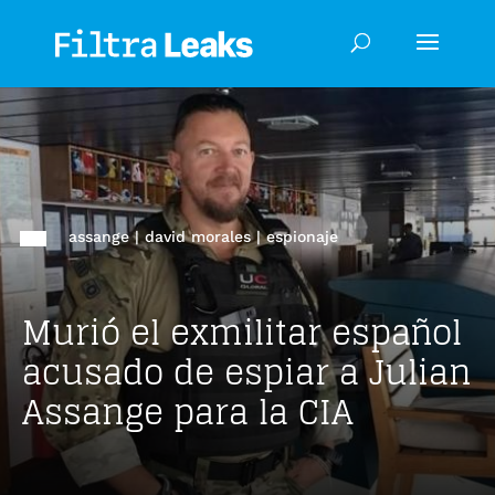
assange
|
david morales
|
espionaje
Murió el exmilitar español
acusado de espiar a Julian
Assange para la CIA