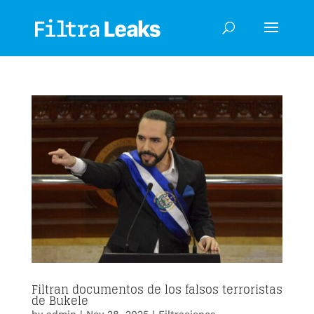
Filtran documentos de los falsos terroristas
de Bukele
by
admin
|
Nov 28, 2025
|
Filtraciones