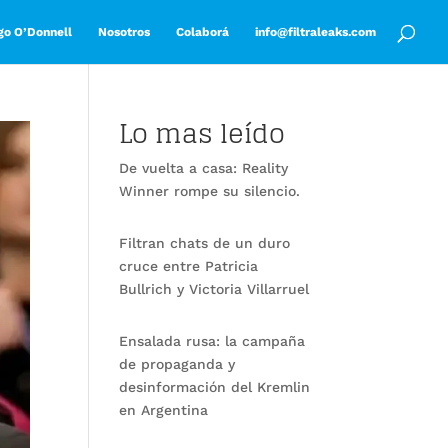
go O’Donnell
Nosotros
Colaborá
info@filtraleaks.com
Lo mas leído
De vuelta a casa: Reality
Winner rompe su silencio.
Filtran chats de un duro
cruce entre Patricia
Bullrich y Victoria Villarruel
Ensalada rusa: la campaña
de propaganda y
desinformación del Kremlin
en Argentina