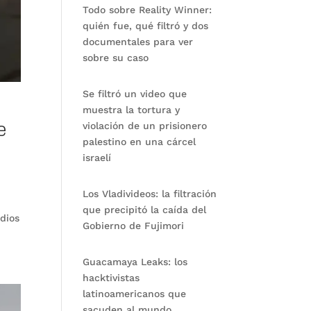
Todo sobre Reality Winner:
quién fue, qué filtró y dos
documentales para ver
sobre su caso
Se filtró un video que
muestra la tortura y
e
violación de un prisionero
palestino en una cárcel
israelí
Los Vladivideos: la filtración
que precipitó la caída del
udios
Gobierno de Fujimori
Guacamaya Leaks: los
hacktivistas
latinoamericanos que
sacuden al mundo