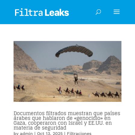
Documentos filtrados muestran que países
árabes que hablaron de «genocidio» en
Gaza, cooperaron con Israel y EE.UU. en
materia de seguridad
by
admin
|
Oct 13, 2025
|
Filtraciones