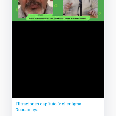
Filtraciones capítulo 8: el enigma
Guacamaya