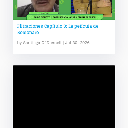
Filtraciones Capítulo 9: La película de
Bolsonaro
by
Santiago O´Donnell
|
Jul 30, 2026