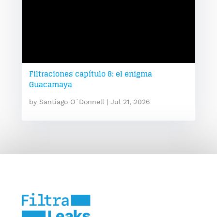
Filtraciones capítulo 8: el enigma
Guacamaya
by
Santiago O´Donnell
|
Jul 21, 2026