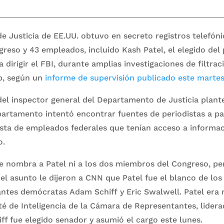
 Justicia de EE.UU. obtuvo en secreto registros telefón
eso y 43 empleados, incluido Kash Patel, el elegido del 
dirigir el FBI, durante amplias investigaciones de filtrac
, según un
informe de supervisión publicado este marte
el inspector general del Departamento de Justicia plant
rtamento intentó encontrar fuentes de periodistas a par
ista de empleados federales que tenían acceso a informac
o.
se nombra a Patel ni a los dos miembros del Congreso, pe
 el asunto le dijeron a CNN que Patel fue el blanco de los
antes demócratas Adam Schiff y Eric Swalwell. Patel era
é de Inteligencia de la Cámara de Representantes, lidera
ff fue elegido senador y asumió el cargo este lunes.