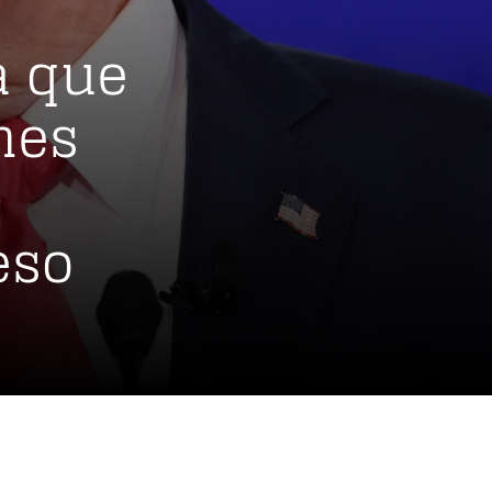
a que
nes
eso