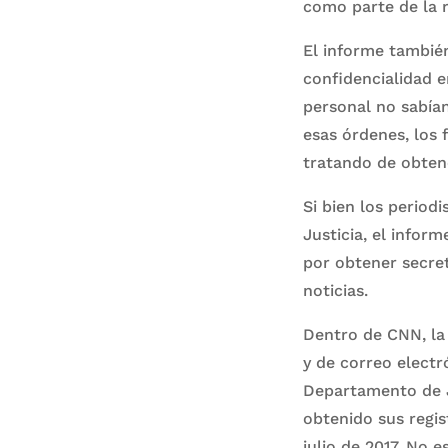
como parte de la r
El informe tambié
confidencialidad e
personal no sabían
esas órdenes, los 
tratando de obten
Si bien los period
Justicia, el infor
por obtener secre
noticias.
Dentro de CNN, la 
y de correo electr
Departamento de Ju
obtenido sus regis
julio de 2017. No 