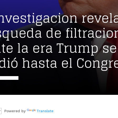
nvestigacion revel
squeda de filtracio
te la era Trump se
dió hasta el Congr
Powered by
Translate