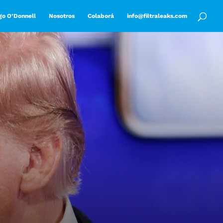
go O’Donnell
Nosotros
Colaborá
info@filtraleaks.com