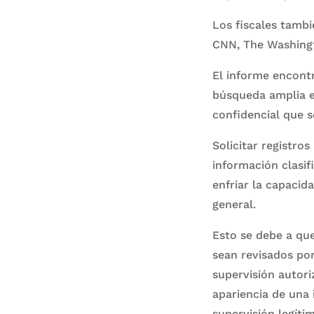
Los fiscales tambi
CNN, The Washingt
El informe encontr
búsqueda amplia e
confidencial que se
Solicitar registro
información clasif
enfriar la capacid
general.
Esto se debe a que
sean revisados ​​p
supervisión autor
apariencia de una 
supervisión legítim