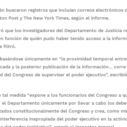
én buscaron registros que incluían correos electrónicos d
on Post y The New York Times, según el informe.
ó que los investigadores del Departamento de Justicia r
n función de quién pudo haber tenido acceso a la inform
 filtró.
s basándose únicamente en “la proximidad temporal entre 
icada y la posterior publicación de la información… corre 
ad del Congreso de supervisar el poder ejecutivo”, escribió
 tal medida “expone a los funcionarios del Congreso a qu
or el Departamento únicamente por llevar a cabo los debe
izados constitucionalmente del Congreso y crea, como mí
interferencia inapropiada del poder ejecutivo en la activi
a del poder legislativo”, agregó el inspector general.