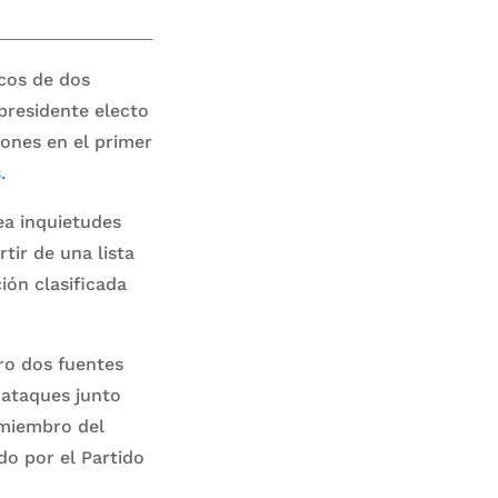
icos de dos
presidente electo
iones en el primer
s
.
ea inquietudes
tir de una lista
ión clasificada
ro dos fuentes
 ataques junto
 miembro del
do por el Partido