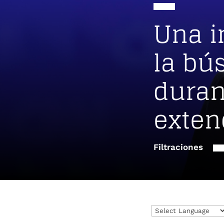
Una i
la bú
duran
exten
Filtraciones