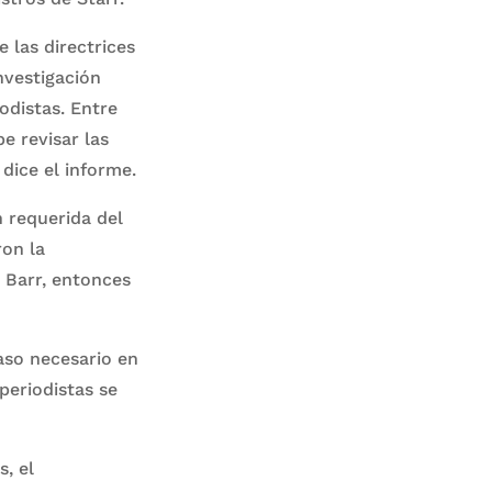
 las directrices
nvestigación
iodistas. Entre
e revisar las
 dice el informe.
n requerida del
ron la
a Barr, entonces
aso necesario en
periodistas se
, el