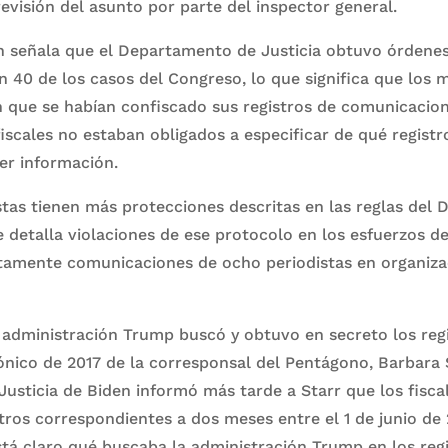
evisión del asunto por parte del inspector general.
n señala que el Departamento de Justicia obtuvo órdene
n 40 de los casos del Congreso, lo que significa que los 
 que se habían confiscado sus registros de comunicaciones
fiscales no estaban obligados a especificar de qué regist
er información.
istas tienen más protecciones descritas en las reglas del
me detalla violaciones de ese protocolo en los esfuerzos 
tamente comunicaciones de ocho periodistas en organiza
administración Trump buscó y obtuvo en secreto los regi
ónico de 2017 de la corresponsal del Pentágono, Barbara S
sticia de Biden informó más tarde a Starr que los fisca
tros correspondientes a dos meses entre el 1 de junio de 
está claro qué buscaba la administración Trump en los regi