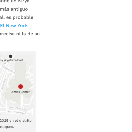
ande en Kirya
más antiguo
l, es probable
El New York
recisa ni la de su
2025 en el distrito
ataques.