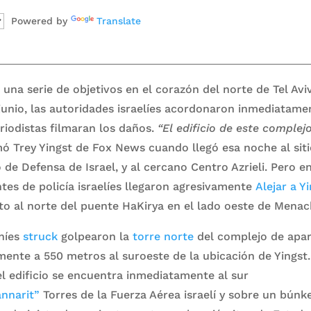
Powered by
Translate
una serie de objetivos en el corazón del norte de Tel Avi
e junio, las autoridades israelíes acordonaron inmediatame
riodistas filmaran los daños.
“El edificio de este complej
mó Trey Yingst de Fox News cuando llegó esa noche al siti
o de Defensa de Israel, y al cercano Centro Azrieli. Pero e
tes de policía israelíes llegaron agresivamente
Alejar a Y
sto al norte del puente HaKirya en el lado oeste de Mena
aníes
struck
golpearon la
torre norte
del complejo de apa
ente a 550 metros al suroeste de la ubicación de Yingst
l edificio se encuentra inmediatamente al sur
nnarit”
Torres de la Fuerza Aérea israelí y sobre un búnk