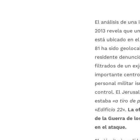
El análisis de una
2013 revela que u
está ubicado en el 
81 ha sido geoloca
residente denunció
filtrados de un exj
importante centro 
personal militar i
control. El Jerus
estaba
«a tiro de 
«
Edificio 22
«.
La o
de la Guerra de lo
en el ataque.