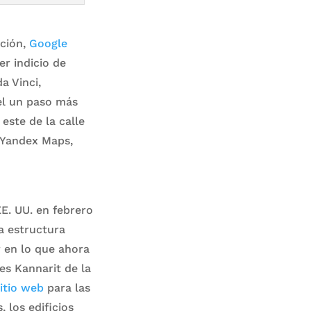
ación,
Google
r indicio de
a Vinci,
ael un paso más
este de la calle
r Yandex Maps,
EE. UU. en febrero
a estructura
r en lo que ahora
res Kannarit de la
itio web
para las
 los edificios