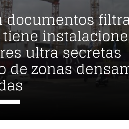
 documentos filtr
l tiene instalacion
res ultra secretas
o de zonas densa
das