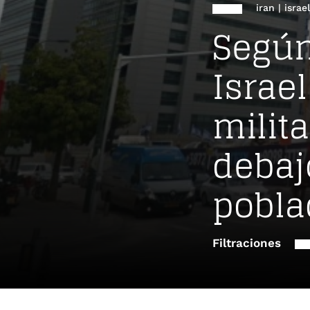
iran
|
israel
Según
Israe
milita
debaj
pobla
Filtraciones