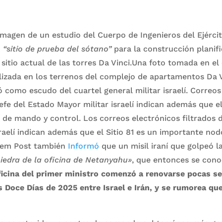
 imagen de un estudio del Cuerpo de Ingenieros del Ejérci
n
“sitio de prueba del sótano”
para la construcción planifi
sitio actual de las torres Da Vinci.Una foto tomada en el 
lizada en los terrenos del complejo de apartamentos Da V
 como escudo del cuartel general militar israelí. Correos
efe del Estado Mayor militar israelí indican además que el
de mando y control. Los correos electrónicos filtrados d
sraelí indican además que el Sitio 81 es un importante n
alem Post también
Informó
que un misil iraní que golpeó la
piedra de la oficina de Netanyahu»
, que entonces se con
ficina del primer ministro comenzó a renovarse pocas 
s Doce Días de 2025 entre Israel e Irán, y se rumorea qu