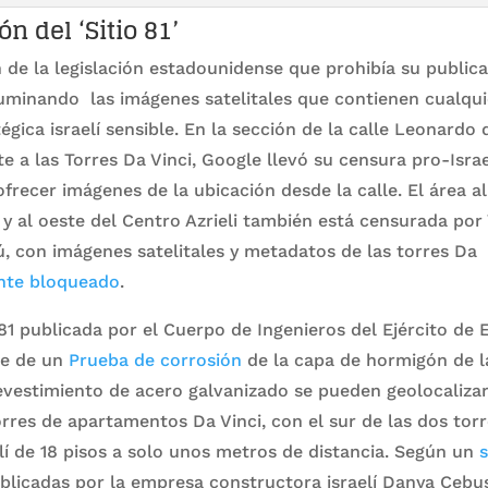
n del ‘Sitio 81’
n de la legislación estadounidense que prohibía su public
uminando las imágenes satelitales que contienen cualquie
gica israelí sensible. En la sección de la calle Leonardo d
e a las Torres Da Vinci, Google llevó su censura pro-Isr
frecer imágenes de la ubicación desde la calle. El área al 
y al oeste del Centro Azrieli también está censurada po
, con imágenes satelitales y metadatos de las torres Da
te bloqueado
.
 81 publicada por el Cuerpo de Ingenieros del Ejército de 
te de un
Prueba de corrosión
de la capa de hormigón de l
evestimiento de acero galvanizado se pueden geolocaliza
torres de apartamentos Da Vinci, con el sur de las dos tor
lí de 18 pisos a solo unos metros de distancia. Según un
s
blicadas por la empresa constructora israelí Danya Cebus,