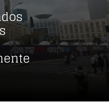
ados
es
mente