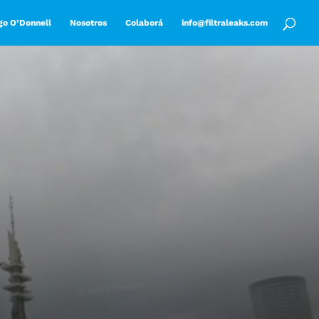
go O’Donnell
Nosotros
Colaborá
info@filtraleaks.com