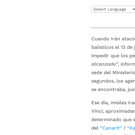
Cuando Irán atacó 
balísticos el 13 d
impedir que los pe
alcanzado”
, infor
sede del Ministeri
segundos, los agen
se encontraba, ju
Ese día, misiles ir
Vinci, aproximadam
determinado que e
del
“Canarit”
/
“Ka