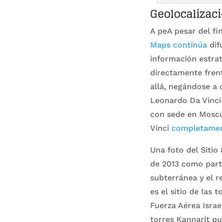
Geolocalizació
A peA pesar del fi
Maps continúa
dif
información estraté
directamente frent
allá, negándose a o
Leonardo Da Vinci 
con sede en Moscú
Vinci
completamen
Una foto del Sitio
de 2013 como par
subterránea y el r
es el sitio de las 
Fuerza Aérea Israe
torres Kannarit pu