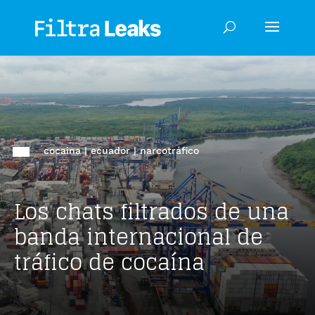
cocaina
|
ecuador
|
narcotráfico
Los chats filtrados de una
banda internacional de
tráfico de cocaína