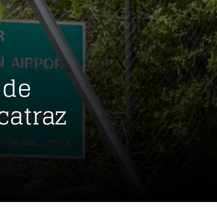
o
 de
catraz