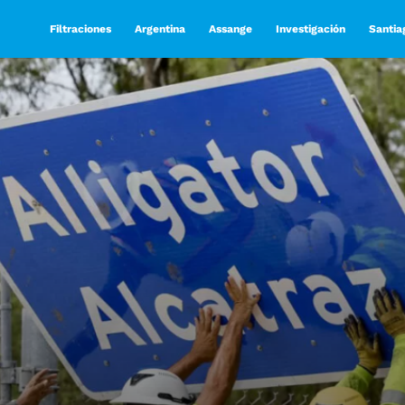
Filtraciones
Argentina
Assange
Investigación
Santia