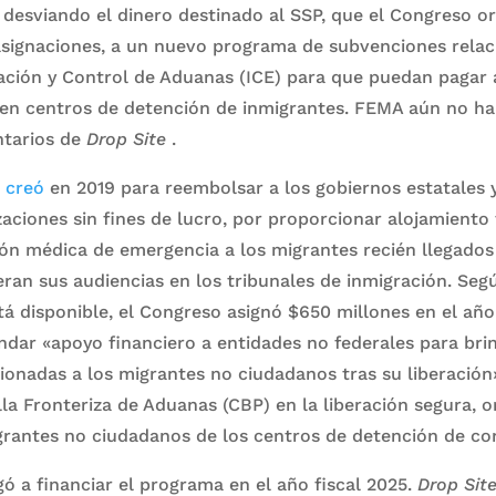
 desviando el dinero destinado al SSP, que el Congreso 
 asignaciones, a un nuevo programa de subvenciones relac
ación y Control de Aduanas (ICE) para que puedan pagar 
len centros de detención de inmigrantes. FEMA aún no ha
ntarios de
Drop Site
.
e
creó
en 2019 para reembolsar a los gobiernos estatales y 
aciones sin fines de lucro, por proporcionar alojamiento
ón médica de emergencia a los migrantes recién llegados 
an sus audiencias en los tribunales de inmigración. Seg
tá disponible, el Congreso asignó $650 millones en el año 
dar «apoyo financiero a entidades no federales para bri
cionadas a los migrantes no ciudadanos tras su liberación
lla Fronteriza de Aduanas (CBP) en la liberación segura, 
rantes no ciudadanos de los centros de detención de cor
ó a financiar el programa en el año fiscal 2025.
Drop Sit