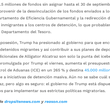
.5 millones de fondos sin asignar hasta el 30 de septiemb
provenir de la desvinculación de los fondos enviados a lo
artamento de Eficiencia Gubernamental y la redirección d
 inmigrantes a los centros de detención, lo que probable
l Departamento del Tesoro.
posesión, Trump ha presionado al gobierno para que en
detenidos migrantes y así contribuir a sus planes de depo
icionales de Alligator Alcatraz son solo la punta del iceb
, promulgada por Trump el viernes, aumenta el presupuest
trol de Aduanas (ICE) en un 265 % y destina
45.000 millo
a iniciativas de detención masiva. Aún no se sabe cuál s
raz, pero algo es seguro: el gobierno de Trump está dispu
s para implementar sus estrictas políticas migratorias.
de
dropsitenews.com
y
reason.com