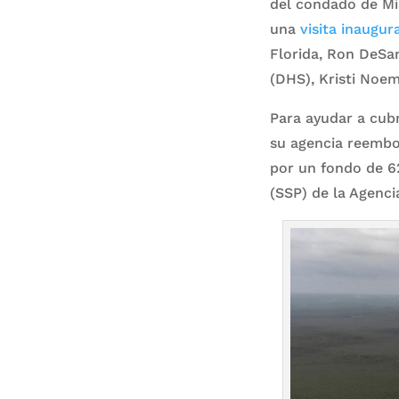
del condado de M
una
visita inaugur
Florida, Ron DeSan
(DHS), Kristi Noem
Para ayudar a cubr
su agencia reembol
por un fondo de 62
(SSP) de la Agenc