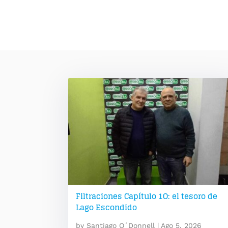
Filtraciones Capítulo 1O: el tesoro de
Lago Escondido
by
Santiago O´Donnell
|
Ago 5, 2026