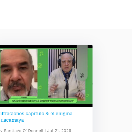
iltraciones capítulo 8: el enigma
Guacamaya
by
Santiago O´Donnell
|
Jul 21, 2026