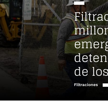
Filtr
millo
emerg
deten
de lo
Filtraciones