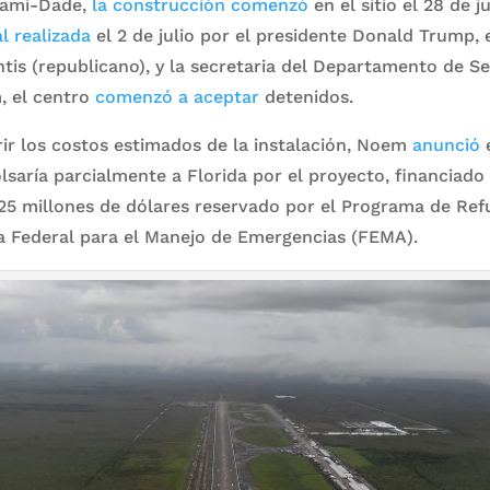
iami-Dade,
la construcción comenzó
en el sitio el 28 de j
al realizada
el 2 de julio por el presidente Donald Trump,
tis (republicano), y la secretaria del Departamento de S
, el centro
comenzó a aceptar
detenidos.
ir los costos estimados de la instalación, Noem
anunció
e
saría parcialmente a Florida por el proyecto, financiado
5 millones de dólares reservado por el Programa de Refu
ia Federal para el Manejo de Emergencias (FEMA).