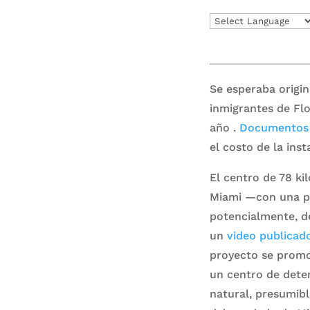
Se esperaba origin
inmigrantes de Flo
año .
Documentos 
el costo de la ins
El centro de 78 ki
Miami —con una pis
potencialmente, d
un
video publicad
proyecto se promo
un centro de dete
natural, presumibl