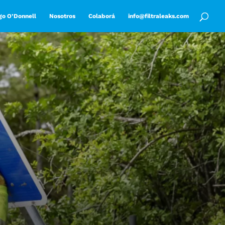
go O’Donnell
Nosotros
Colaborá
info@filtraleaks.com