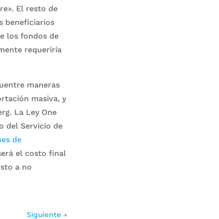
re». El resto de
s beneficiarios
e los fondos de
mente requeriría
cuentre maneras
rtación masiva, y
erg. La Ley One
o del Servicio de
nes de
erá el costo final
esto a no
Siguiente
→