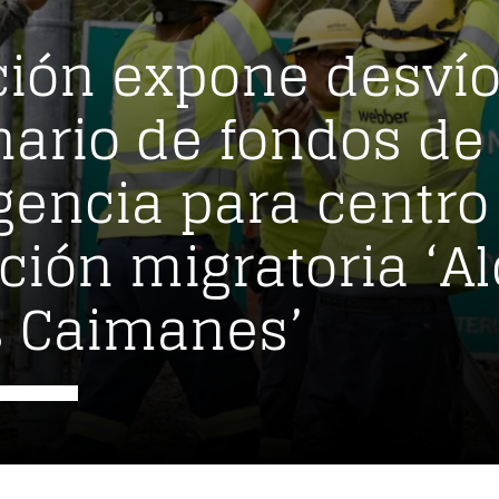
ación expone desví
nario de fondos de
encia para centro
ción migratoria ‘Al
s Caimanes’