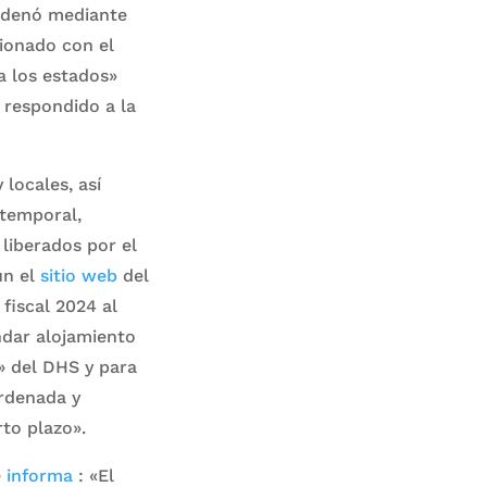
ordenó mediante
ionado con el
a los estados»
 respondido a la
locales, así
 temporal,
liberados por el
ún el
sitio web
del
fiscal 2024 al
ndar alojamiento
» del DHS y para
ordenada y
to plazo».
e
informa
: «El