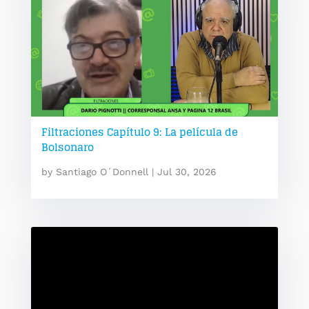
Filtraciones Capítulo 9: La película de
Bolsonaro
by
Santiago O´Donnell
|
Jul 30, 2026