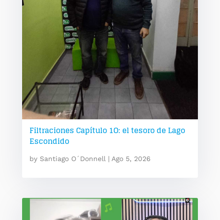
Filtraciones Capítulo 1O: el tesoro de Lago
Escondido
by
Santiago O´Donnell
|
Ago 5, 2026