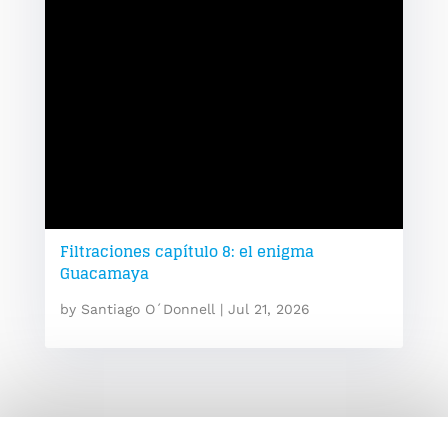
Filtraciones capítulo 8: el enigma
Guacamaya
by
Santiago O´Donnell
|
Jul 21, 2026