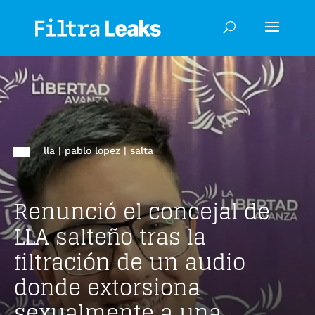
lla
|
pablo lopez
|
salta
Renunció el concejal de
LLA salteño tras la
filtración de un audio
donde extorsiona
sexualmente a una