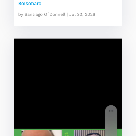
Bolsonaro
by
Santiago O´Donnell
|
Jul 30, 2026