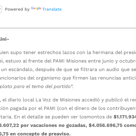
Powered by
Translate
ini-
uien supo tener estrechos lazos con la hermana del presi
ei, estuvo al frente del PAMI Misiones entre junio y octubr
 un escándalo, después de que se filtrara un audio que se 
uncionarios del organismo que firmen las renuncias anti
lata para el tema del partido”.
el diario local La Voz de Misiones accedió y publicó el re
ción pagada por el PAMI (con el dinero de los contribuyen
rtaria. En el detalle se pueden ver losmontos de
$1.171.93
3.607,22 por vacaciones no gozadas, $4.056.696,75 com
6,75 en concepto de preaviso.