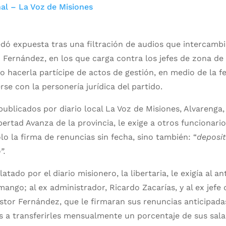
al – La Voz de Misiones
dó expuesta tras una filtración de audios que intercambi
 Fernández, en los que carga contra los jefes de zona de 
no hacerla partícipe de actos de gestión, en medio de la f
se con la personería jurídica del partido.
publicados por diario local La Voz de Misiones, Alvarenga
bertad Avanza de la provincia, le exige a otros funcionari
o la firma de renuncias sin fecha, sino también: “
deposit
”.
atado por el diario misionero, la libertaria, le exigía al an
ango; al ex administrador, Ricardo Zacarías, y al ex jefe
tor Fernández, que le firmaran sus renuncias anticipadas
os a transferirles mensualmente un porcentaje de sus sala