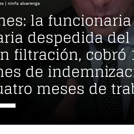
es
|
ninfa alvarenga
nes: la funcionaria
taria despedida del
n filtración, cobró 
nes de indemnizac
uatro meses de tra