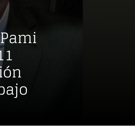
 Pami
11
ión
bajo