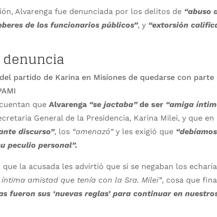
ción, Alvarenga fue denunciada por los delitos de
“abuso d
eberes de los funcionarios públicos”
, y
“extorsión califi
a denuncia
 cuentan que
Alvarenga
“se jactaba”
de ser
“amiga íntim
cretaria General de la Presidencia, Karina Milei, y que en
ante discurso”
, los
“amenazó”
y les exigió que
“debíamos
u peculio personal”.
l, que la acusada les advirtió que si se negaban los echarí
 íntima amistad que tenía con la Sra. Milei”
, cosa que fin
as fueron sus ‘nuevas reglas’ para continuar en nuestro