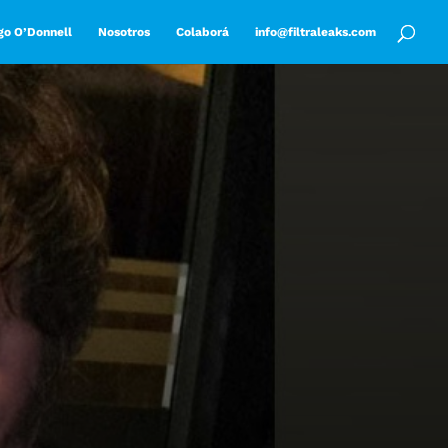
go O’Donnell
Nosotros
Colaborá
info@filtraleaks.com