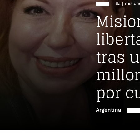
lla
|
mision
Misio
liber
tras u
millo
por c
Argentina