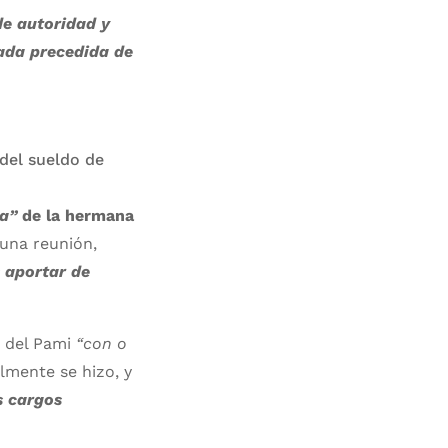
e autoridad y
cada precedida de
a”
de la hermana
 una reunión,
 aportar de
a del Pami
“con o
almente se hizo, y
s cargos