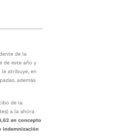
dente de la
e de este año y
le atribuye, en
cipadas, además
cibo de la
tes) a la ahora
4,62 en concepto
o indemnización