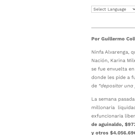
Por Guillermo Coll
Ninfa Alvarenga, q
Nación, Karina Mil
se fue envuelta en
donde les pide a f
de
“depositar una p
La semana pasada, 
millonaria liquida
exfuncionaria libe
de aguinaldo, $97
y otros $4.056.69