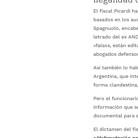
El fiscal Picardi 
basados en los aud
Spagnuolo, encabe
letrado del ex AND
«falsos, están edi
abogados defensor
Así también lo hab
Argentina, que int
forma clandestina,
Pero el funcionario
información que s
documental para es
El dictamen del fi
s/defraudación por