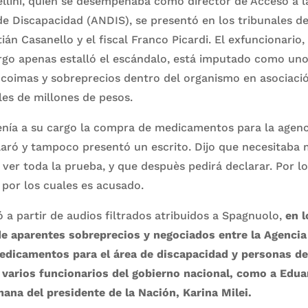
llini, quien se desempeñaba como director de Acceso a l
de Discapacidad (ANDIS), se presentó en los tribunales 
ián Casanello y el fiscal Franco Picardi. El exfuncionario,
rgo apenas estalló el escándalo, está imputado como uno 
 coimas y sobreprecios dentro del organismo en asociaci
les de millones de pesos.
tenía a su cargo la compra de medicamentos para la agenc
laró y tampoco presentó un escrito. Dijo que necesitaba
, ver toda la prueba, y que despuès pedirá declarar. Por lo
 por los cuales es acusado.
ó a partir de audios filtrados atribuidos a Spagnuolo,
en l
de aparentes sobreprecios y negociados entre la Agenci
edicamentos para el área de discapacidad y personas de
varios funcionarios del gobierno nacional, como a Edua
ana del presidente de la Nación, Karina Milei.