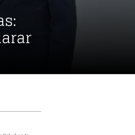
as:
larar