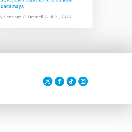
Guacamaya
by
Santiago O´Donnell
|
Jul 21, 2026