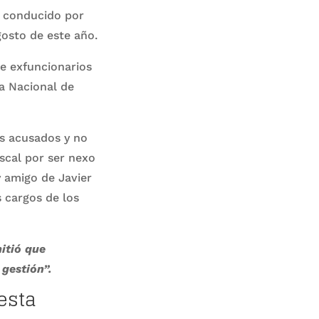
, conducido por
gosto de este año.
e exfuncionarios
a Nacional de
os acusados y no
scal por ser nexo
y amigo de Javier
s cargos de los
itió que
gestión”.
esta