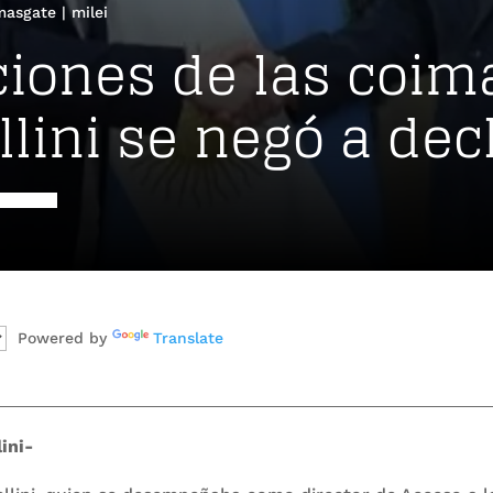
masgate
|
milei
aciones de las coim
llini se negó a dec
Powered by
Translate
ini-