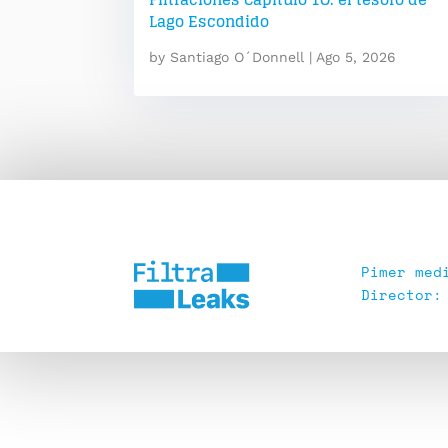
Lago Escondido
by
Santiago O´Donnell
|
Ago 5, 2026
Pimer med
Director: