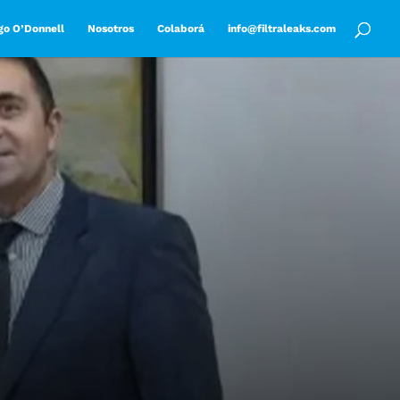
go O’Donnell
Nosotros
Colaborá
info@filtraleaks.com