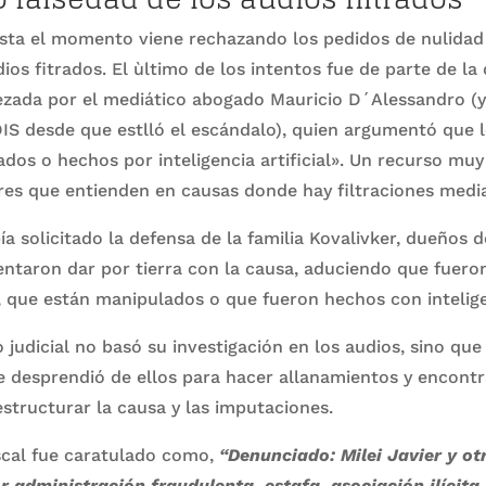
hasta el momento viene rechazando los pedidos de nulidad
ios fitrados. El ùltimo de los intentos fue de parte de la
zada por el mediático abogado Mauricio D´Alessandro (y
IS desde que estlló el escándalo), quien argumentó que 
tados o hechos por inteligencia artificial». Un recurso mu
es que entienden en causas donde hay filtraciones medi
ía solicitado la defensa de la familia Kovalivker, dueños 
entaron dar por tierra con la causa, aduciendo que fuero
 que están manipulados o que fueron hechos con inteligenc
 judicial no basó su investigación en los audios, sino que u
e desprendió de ellos para hacer allanamientos y encont
tructurar la causa y las imputaciones.
scal fue caratulado como,
“Denunciado: Milei Javier y ot
 administración fraudulenta, estafa, asociación ilícita