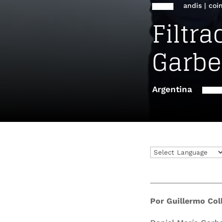
andis
|
coi
Filtr
Garbe
Argentina
Por Guillermo Coll