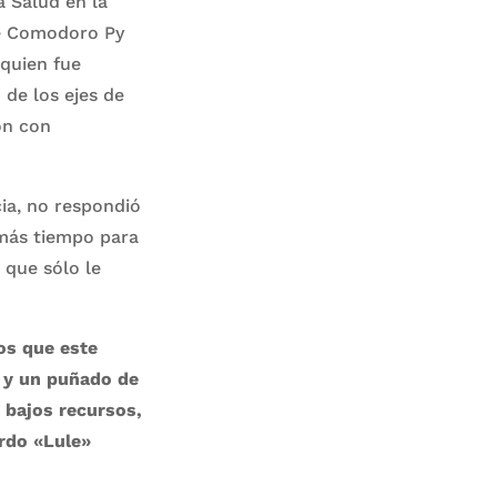
a Salud en la
de Comodoro Py
 quien fue
de los ejes de
ón con
ia, no respondió
 más tiempo para
 que sólo le
os que este
a y un puñado de
 bajos recursos,
rdo «Lule»