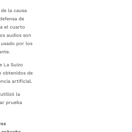
 de la causa
 defensa de
a el cuarto
los audios son
y usado por los
ante.
de La Suizo
n obtenidos de
ia artificial.
tilizó la
rar prueba
ros
, cohecho,