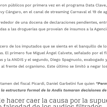
eron públicos por primera vez en el programa Data Clave
vy Cángaro, en el canal de streaming Carnaval el 19 de a
rededor de una docena de declaraciones pendientes, entr
das a las droguerías que proveían de insumos a la Agenci
ercero de los imputados que se sienta en el banquillo de l
. El primero fue Miguel Ángel Calvete, señalado por el fi
as y la ANDIS y el segundo, Diego Spagnuolo, exabogado 
 al frente del organismo. Este último se limitó a negar lo
ctamen del fiscal Picardi, Daniel Garbelini fue quien
“Perm
 la estructura formal de la Andis tomaran decisiones de 
de hacer caer la causa por la supu
o falsedad de los audios filtrados