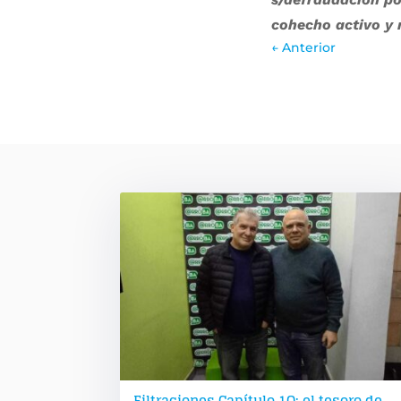
cohecho activo y 
←
Anterior
Filtraciones Capítulo 1O: el tesoro de