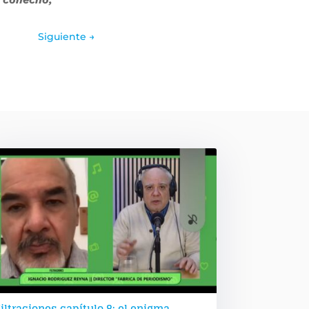
Siguiente
→
iltraciones capítulo 8: el enigma